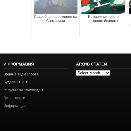
Свадебная церемония на
История мирового
Санторини
игорного бизнеса
ИНФОРМАЦИЯ
АРХИВ СТАТЕЙ
Архив
Водные виды спорта
статей
Будапешт 2010
Результаты олимпиады
Все о спорте
Информация