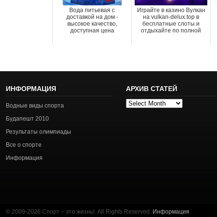
Вода питьевая с
Играйте в казино Вулкан
доставкой на дом -
на vulkan-delux.top в
высокое качество,
бесплатные слоты и
доступная цена
отдыхайте по полной
ИНФОРМАЦИЯ
АРХИВ СТАТЕЙ
Архив
Водные виды спорта
статей
Будапешт 2010
Результаты олимпиады
Все о спорте
Информация
© 2009-2026 Спорт – это жизнь!. All Rights Reserved.
Информация