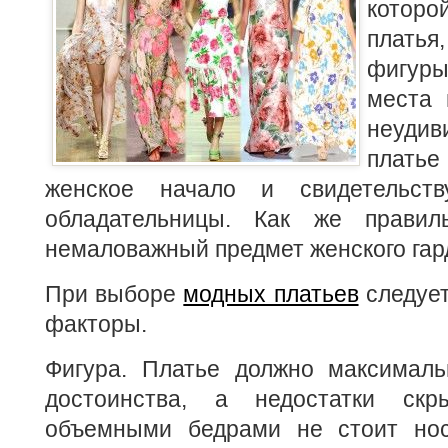
котор
платья
фигуры
места 
неуди
плать
женское начало и свидетельст
обладательницы. Как же правил
немаловажный предмет женского га
При выборе
модных платьев
следует
факторы.
Фигура. Платье должно максималь
достоинства, а недостатки ск
объемными бедрами не стоит нос