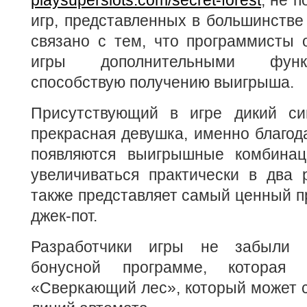
игр, представленных в большинстве 
связано с тем, что программисты 
игры дополнительными функ
способствую получению выигрыша.
Присутствующий в игре дикий си
прекрасная девушка, именно благод
появляются выигрышные комбинац
увеличиваться практически в два 
также представляет самый ценный пр
джек-пот.
Разработчики игры не забыли 
бонусной программе, которая 
«Сверкающий лес», который может 