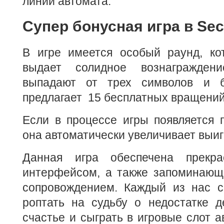
линий автомата.
Супер бонусная игра в Secr
В игре имеется особый раунд, ко
выдает солидное вознагражден
выпадают от трех символов и б
предлагает 15 бесплатных вращений
Если в процессе игры появляется 
она автоматически увеличивает выиг
Данная игра обеспечена прекр
интерфейсом, а также запоминаю
сопровождением. Каждый из нас 
роптать на судьбу о недостатке д
счастье и сыграть в игровые слот а