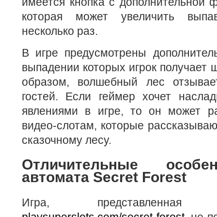
имеется кнопка с дополнительной ф
которая может увеличить вып
несколько раз.
В игре предусмотрены дополнител
выпадении которых игрок получает 
образом, волшебный лес отзывае
гостей. Если геймер хочет насла
явлениями в игре, то он может ра
видео-слотам, которые рассказываю
сказочному лесу.
Отличительные особе
автомата Secret Forest
Игра, представленн
playsuperslots.com/secret-forest
, не 