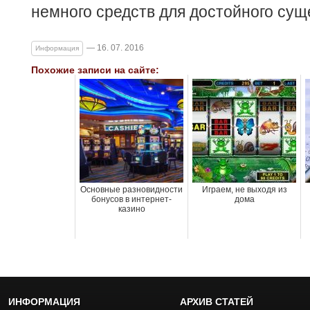
немного средств для достойного сущ
— 16. 07. 2016
Информация
Похожие записи на сайте:
Основные разновидности
Играем, не выходя из
бонусов в интернет-
дома
казино
ИНФОРМАЦИЯ
АРХИВ СТАТЕЙ