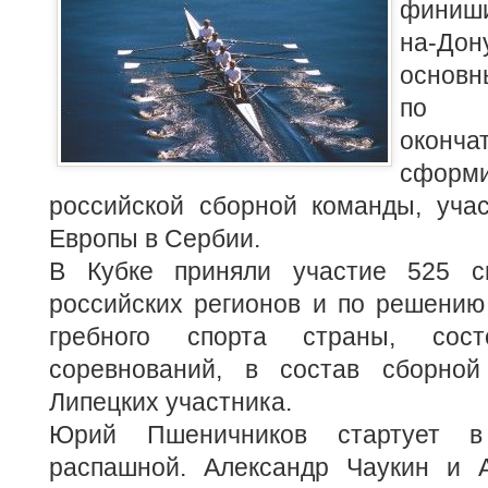
финиши
на-Д
основн
по к
оконча
сфор
российской сборной команды, уча
Европы в Сербии.
В Кубке приняли участие 525 с
российских регионов и по решению
гребного спорта страны, сост
соревнований, в состав сборно
Липецких участника.
Юрий Пшеничников стартует в
распашной. Александр Чаукин и 