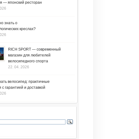
я — японский ресторан
2026
но знать о
логических креслах?
2026
RICH SPORT — современный
магазин для любителей
велосипедного спорта
22. 04. 2026
рать велосипед: практичные
 с гарантией и доставкой
2026