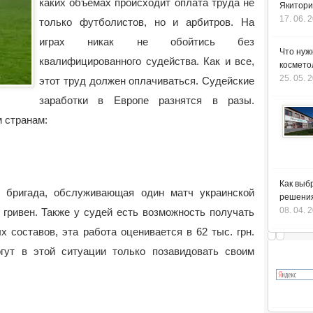
каких объемах происходит оплата труда не
Якитори
17. 06. 
только футболистов, но и арбитров. На
играх никак не обойтись без
Что нуж
квалифицированного судейства. Как и все,
космето
25. 05. 
этот труд должен оплачиваться.
Судейские
заработки в Европе разнятся в разы.
 странам:
Как выб
я бригада, обслуживающая один матч украинской
решения
08. 04. 
 гривен. Также у судей есть возможность получать
 составов, эта работа оценивается в 62 тыс. грн.
гут в этой ситуации только позавидовать своим