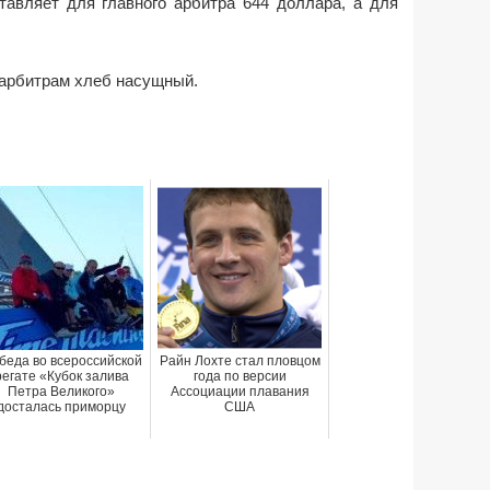
тавляет для главного арбитра 644 доллара, а для
арбитрам хлеб насущный.
беда во всероссийской
Райн Лохте стал пловцом
регате «Кубок залива
года по версии
Петра Великого»
Ассоциации плавания
досталась приморцу
США