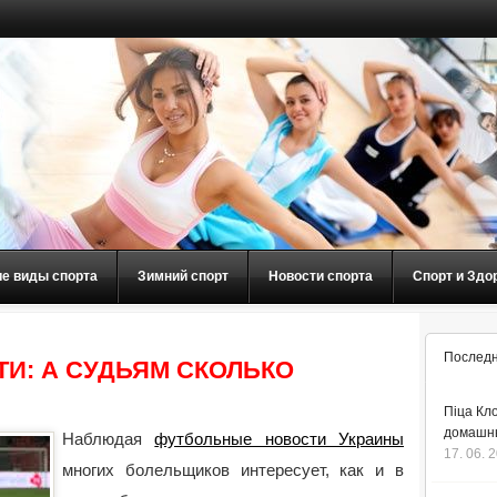
ие виды спорта
Зимний спорт
Новости спорта
Спорт и Здо
Последн
И: А СУДЬЯМ СКОЛЬКО
Піца Кло
домашнь
Наблюдая
футбольные новости Украины
17. 06. 
многих болельщиков интересует, как и в