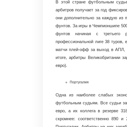
В этой стране футбольным судь
арбитров получает за год фиксиров
они дополнительно за каждую из 
фунтов. За игры в Чемпионшипе 500
фунтов начиная с третьего р
профессиональной лиге 38 туров, 
матчи плей-офф за выход в АПЛ, 
итоге, арбитры Великобритании з
евро).
Португалия
Одна из наиболее слабых эконо
футбольным судьям. Все судьи за
евро, а их коллега в резерве 31
скромнее: соответственно 890 и
Португалии. Арбитры на них зараб