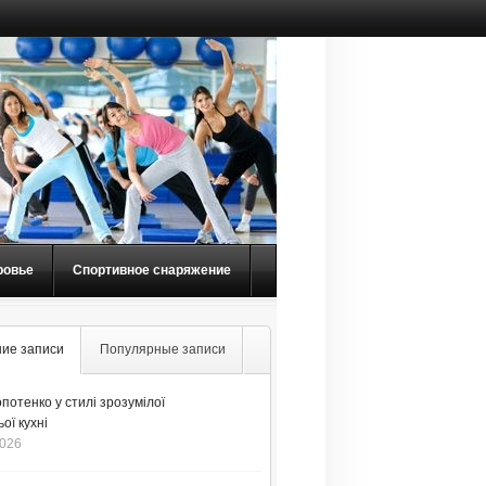
ровье
Спортивное снаряжение
ие записи
Популярные записи
потенко у стилі зрозумілої
ої кухні
2026