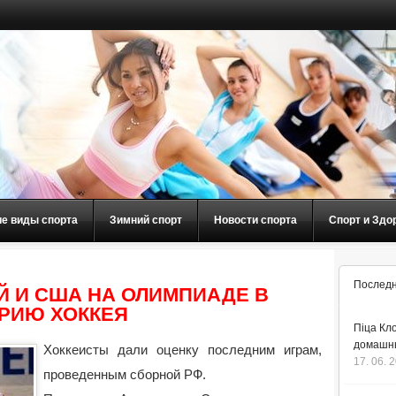
ие виды спорта
Зимний спорт
Новости спорта
Спорт и Здо
Последн
Й И США НА ОЛИМПИАДЕ В
ОРИЮ ХОККЕЯ
Піца Кло
домашнь
Хоккеисты дали оценку последним играм,
17. 06. 
проведенным сборной РФ.