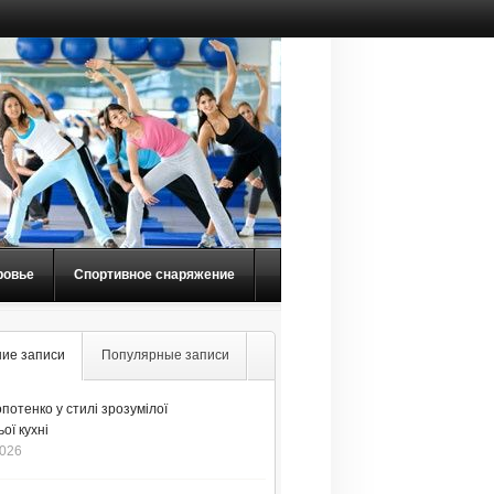
ровье
Спортивное снаряжение
ие записи
Популярные записи
потенко у стилі зрозумілої
ої кухні
2026