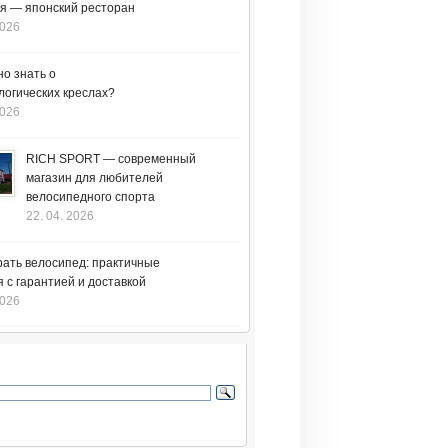
я — японский ресторан
2026
но знать о
логических креслах?
2026
RICH SPORT — современный
магазин для любителей
велосипедного спорта
22. 04. 2026
рать велосипед: практичные
 с гарантией и доставкой
2026