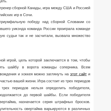
ать.
 тренер сборной Канады, игра между США и Россией
ийских игр в Сочи.
 триумфальную победу над сборной Словакии со
ившего уикэнда команда России проиграла команде
ю судьи так и не засчитали, вызвала множество
ой игрой, цель которой заключается в том, чтобы
ить шайбу в ворота команды соперника. Всем
вождения и хоккея можно заглянуть на
этот сайт
и
 частью вашей жизни. Игра состоит из трех периодов
 трех периодов нельзя определить победителя,
продолжается до первой шайбы. Если победителя
вертайма, назначается серия штрафных бросков.
лительность овертайма варьируются в различных