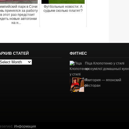
импийский парк в Сочи
Футбольные новости: А
овь принялся за работу
судьям сколько платят?
 в этот раз предстоит
идеть новые автогонки
на н...
АРХИВ СТАТЕЙ
ФИТНЕС
рхив
Піца Клопотенко у стилі
татей
зрозумілої домашньої кухн
Якитория — японский
ресторан
Reserved.
Информация