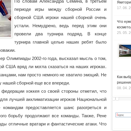
По словам Александра Семина, в третьем
Якитори
17. 06. 
периоде игры между сборной России и
сборной США игроки нашей сборной очень
Что нуж
устали. Немудрено, ведь перед этим они
космето
25. 05. 
провели два турнира подряд. В конце
турнира главной целью наших ребят было
овакии.
ер Олимпиады 2002-го года, высказал мысль о том,
ой США вряд ли могла сказаться на наших игроках.
канцами, нам просто немного не хватило эмоций. Не
Как выб
у нашей сборной еще все впереди.
решения
08. 04. 
 федерации хоккея со своей стороны отметил, что
 для лучшей акклиматизации игроков Национальной
е командам предоставляется шанс разогреться и
того борьбу продолжают все команды. Также, Рене
нды отличные вратари и фантастические атаки. Что