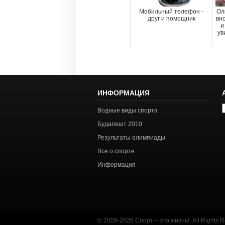
Мобильный телефон -
Ол
друг и помощник
вн
и
ув
ИНФОРМАЦИЯ
А
Водные виды спорта
с
Будапешт 2010
Результаты олимпиады
Все о спорте
Информация
© 2009-2026 Спорт – это жизнь!. All Rights 