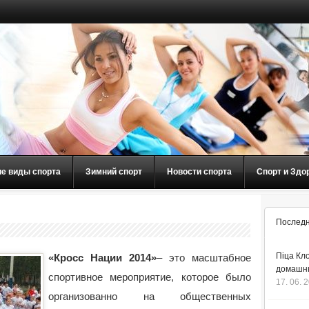
ие виды спорта
Зимний спорт
Новости спорта
Спорт и Здо
Последн
Піца Кло
«Кросс Нации 2014»
– это масштабное
домашнь
спортивное мероприятие, которое было
17. 06. 
организованно на общественных