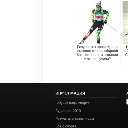
Результаты прошедшего
И
лыжного сезона сборной
Казахстана: что ожидали
С
и что получили?
ИНФОРМАЦИЯ
А
Водные виды спорта
с
Будапешт 2010
Результаты олимпиады
Все о спорте