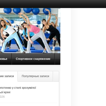
ровье
Спортивное снаряжение
ие записи
Популярные записи
потенко у стилі зрозумілої
ої кухні
2026