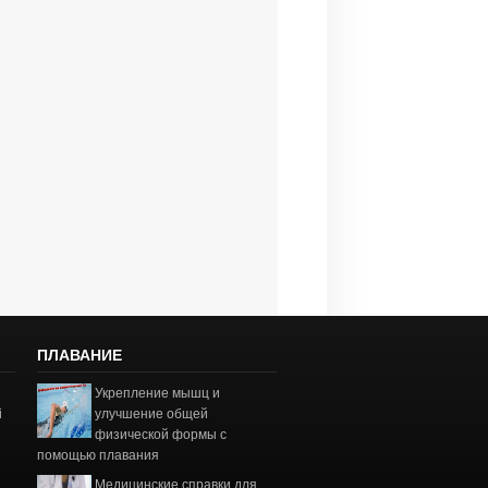
ПЛАВАНИЕ
Укрепление мышц и
і
улучшение общей
физической формы с
помощью плавания
Медицинские справки для