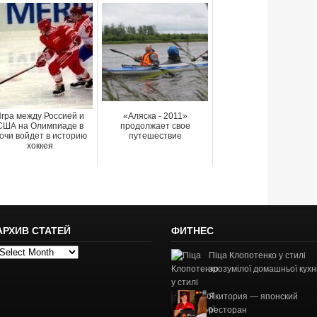
гра между Россией и
«Аляска - 2011»
США на Олимпиаде в
продолжает свое
очи войдет в историю
путешествие
хоккея
АРХИВ СТАТЕЙ
ФИТНЕС
рхив
Піца Клопотенко у стилі
татей
зрозумілої домашньої кухн
Якитория — японский
ресторан