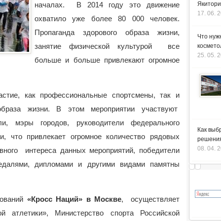
началах. В 2014 году это движение
Якитори
17. 06. 
охватило уже более 80 000 человек.
Пропаганда здорового образа жизни,
Что нуж
занятие физической культурой все
космето
25. 05. 
больше и больше привлекают огромное
стие, как профессиональные спортсмены, так и
образа жизни. В этом мероприятии участвуют
ли, мэры городов, руководители федерального
Как выб
и, что привлекает огромное количество рядовых
решения
08. 04. 
вного интереса данных мероприятий, победители
едалями, дипломами и другими видами памятны
нований
«Кросс Наций» в Москве
, осуществляет
ой атлетики», Министерство спорта Российской