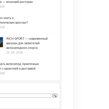
я — японский ресторан
2026
но знать о
логических креслах?
2026
RICH SPORT — современный
магазин для любителей
велосипедного спорта
22. 04. 2026
рать велосипед: практичные
 с гарантией и доставкой
2026