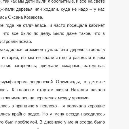
, так как мы дети были любопытные, и все на свете
жигали деревья или ходили, куда не надо – у нас
ась Оксана Козакова.
ие года не отличалась, и часто посещала кабинет
т, что все было по делу. Было даже такое, что в
устроили пожар.
находилось огромное дупло. Это дерево стояло в
 истории, но мы не знали этого и разожгли в нем
остью загорелось, приехали пожарные, затем нас
триумфатором лондонской Олимпиады, в детстве
лась. К главным стартам жизни Наталья начала
она занималась на переменах между уроками.
илась в принципе я неплохо – я получала хорошие
ались крайне редко. Но у меня всегда находилось
то был проблемой. В дневнике у меня всегда было