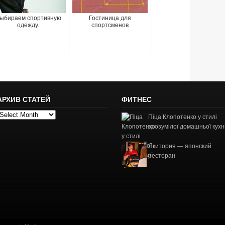
ыбираем спортивную
Гостиница для
одежду.
спортсменов
АРХИВ СТАТЕЙ
ФИТНЕС
рхив
Піца Клопотенко у стилі
татей
зрозумілої домашньої кухн
Якитория — японский
ресторан