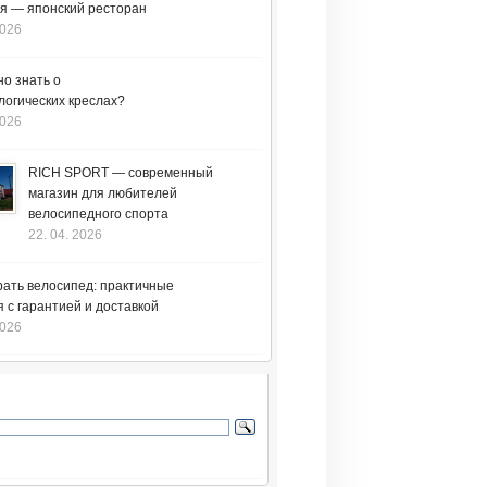
я — японский ресторан
2026
но знать о
логических креслах?
2026
RICH SPORT — современный
магазин для любителей
велосипедного спорта
22. 04. 2026
рать велосипед: практичные
 с гарантией и доставкой
2026