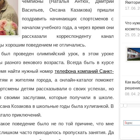
чемпионы (Наталья Антюх, Дмитрий
Якитори
17. 06. 
Васильев, Оксана Казакова) пришли
поздравить начинающих спортсменов с
Что нуж
началом учебного года, а через время они
космето
25. 05. 
рассказали корреспонденту канал
ды хорошим поведением не отличались.
был проведен олимпийский урок,
в этом уроке
 разного векового возраста. Всегда быть в курсе
емя найти нужный номер
телефона компаний Санкт-
тям и жителям города, а онлайн-каталог поможет
Как выб
ортсмены детям рассказывали о своих успехах, но
решения
08. 04. 
 своими заслугами, которые получили в школе.
сана Козакова в школьные годы была хулиганкой. В
атало приключений.
такое поведение было не по той причине, что мне
 слишком часто приходилось пропускать занятия. Да