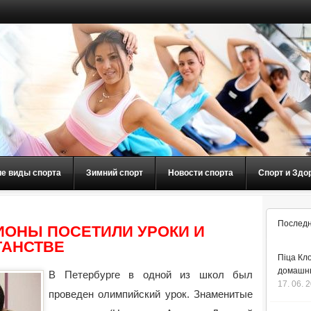
ие виды спорта
Зимний спорт
Новости спорта
Спорт и Здо
Последн
ОНЫ ПОСЕТИЛИ УРОКИ И
ГАНСТВЕ
Піца Кло
домашнь
В Петербурге в одной из школ был
17. 06. 
проведен олимпийский урок. Знаменитые