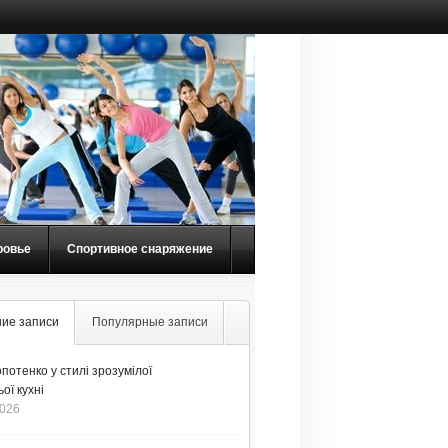
ровье
Спортивное снаряжение
ие записи
Популярные записи
потенко у стилі зрозумілої
ої кухні
2026