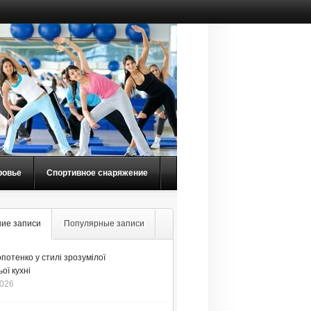
ровье
Спортивное снаряжение
ие записи
Популярные записи
потенко у стилі зрозумілої
ої кухні
2026