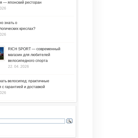
я — японский ресторан
2026
но знать о
логических креслах?
2026
RICH SPORT — современный
магазин для любителей
велосипедного спорта
22. 04. 2026
рать велосипед: практичные
 с гарантией и доставкой
2026