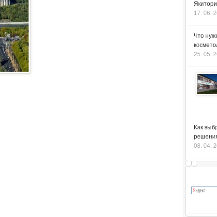
Якитори
17. 06. 
Что нуж
космето
25. 05. 
Как выб
решения
08. 04. 