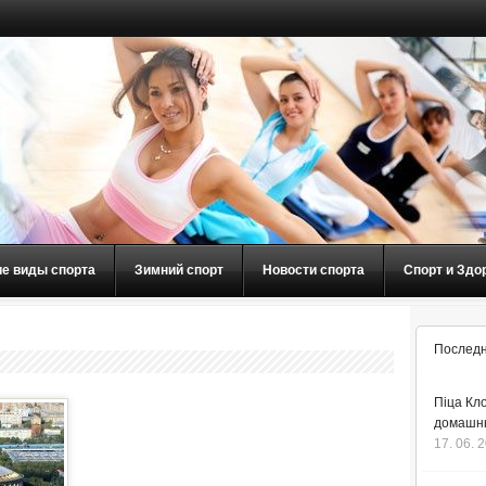
ие виды спорта
Зимний спорт
Новости спорта
Спорт и Здо
Последн
Піца Кло
домашнь
17. 06. 