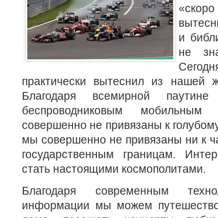
«ско
вытесни
и библ
не з
Сего
практически вытеснил из нашей ж
Благодаря всемирной паутин
беспроводниковым мобильным
совершенно не привязаны к голубому
мы совершенно не привязаны ни к ч
государственным границам. Инте
стать настоящими космополитами.
Благодаря современным техно
информации мы можем путешество