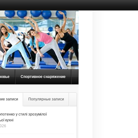
ровье
Спортивное снаряжение
ие записи
Популярные записи
потенко у стилі зрозумілої
ої кухні
2026