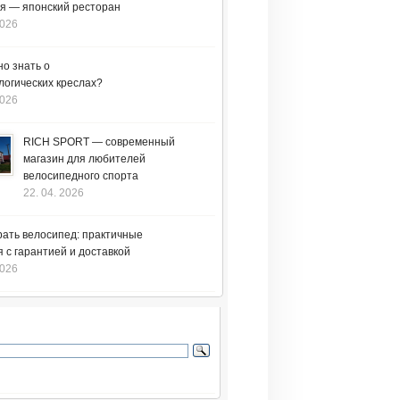
я — японский ресторан
2026
но знать о
логических креслах?
2026
RICH SPORT — современный
магазин для любителей
велосипедного спорта
22. 04. 2026
рать велосипед: практичные
 с гарантией и доставкой
2026