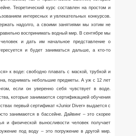
ейне. Теоретический курс составлен на простом и
ьзованием интересных и увлекательных конкурсов.
ержать надолго, а своими занятиями мы хотим не
 правильно воспринимать водный мир. В сентябре мы
 человек и дать им начальное представление о
тересуется и будет заниматься дальше, а кто-то
я» к воде: свободно плавать с маской, трубкой и
йна, поднимать небольшие предметы. А уж с 12 лет
нгом, если он уверенно себя чувствует в воде.
тва, которые занимаются сертификацией обучения
тствах первый сертификат «Junior Diver» выдается с
осто занимаются в бассейне. Дайвинг – это скорее
ья и физической выносливости человек получает
ружение под воду – это погружение в другой мир.