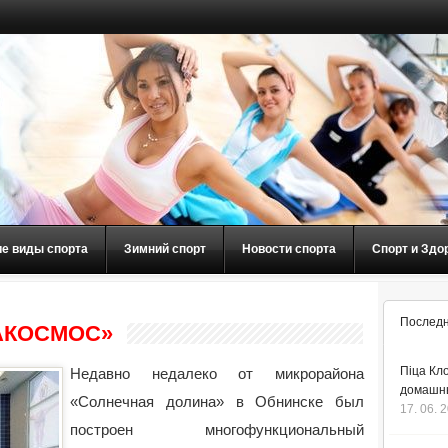
ие виды спорта
Зимний спорт
Новости спорта
Спорт и Здо
Последн
АКОСМОС»
Піца Кло
Недавно недалеко от микрорайона
домашнь
«Солнечная долина» в Обнинске был
17. 06. 
построен многофункциональный