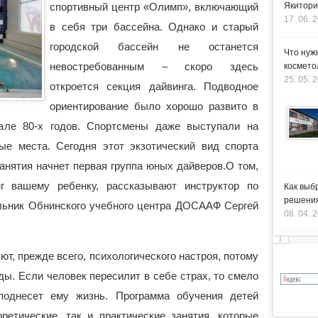
спортивный центр «Олимп», включающий
Якитори
17. 06. 
в себя три бассейна.
Однако и старый
городской бассейн не останется
Что нуж
невостребованным – скоро здесь
космето
25. 05. 
откроется секция дайвинга. Подводное
ориентирование было хорошо развито в
але 80-х годов. Спортсмены даже выступали на
ые места. Сегодня этот экзотический вид спорта
анятия начнет первая группа юных дайверов.О том,
г вашему ребенку, рассказывают инструктор по
Как выб
решения
альник Обнинского учебного центра ДОСААФ Сергей
08. 04. 
т, прежде всего, психологического настроя, потому
ды. Если человек пересилит в себе страх, то смело
поднесет ему жизнь. Программа обучения детей
ретические, так и практические занятия, которые