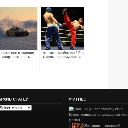
портивное вождение:
Что такое кикбоксинг? Его
азарт и скорость
главные преимущества.
АРХИВ СТАТЕЙ
ФИТНЕС
рхив
Піца Клопотенко у стилі
татей
зрозумілої домашньої кухн
Якитория — японский