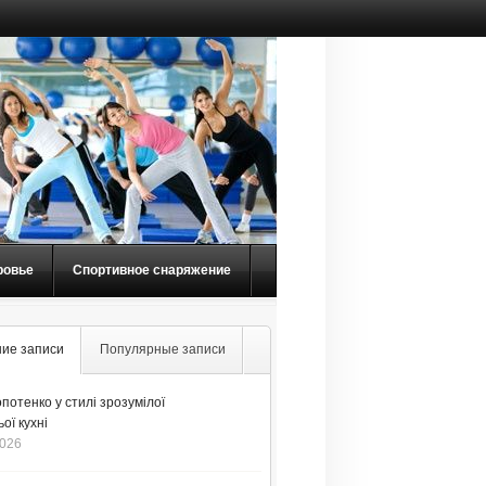
ровье
Спортивное снаряжение
ие записи
Популярные записи
потенко у стилі зрозумілої
ої кухні
2026