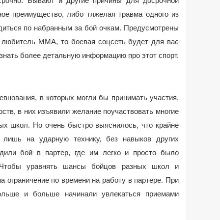
срочно. Бывают и другие причины для досрочной
ное преимущество, либо тяжелая травма одного из
диться по набранным за бой очкам. Предусмотрены
 любитель ММА, то боевая соцсеть будет для вас
знать более детальную информацию про этот спорт.
евнования, в которых могли бы принимать участия,
ств, в них изъявили желание поучаствовать многие
ых школ. Но очень быстро выяснилось, что крайне
ь лишь на ударную технику, без навыков других
дили бой в партер, где им легко и просто было
 Чтобы уравнять шансы бойцов разных школ и
а ограничение по времени на работу в партере. При
льше и больше начинали увлекаться приемами