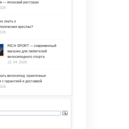
я — японский ресторан
2026
но знать о
логических креслах?
2026
RICH SPORT — современный
магазин для любителей
велосипедного спорта
22. 04. 2026
рать велосипед: практичные
 с гарантией и доставкой
2026