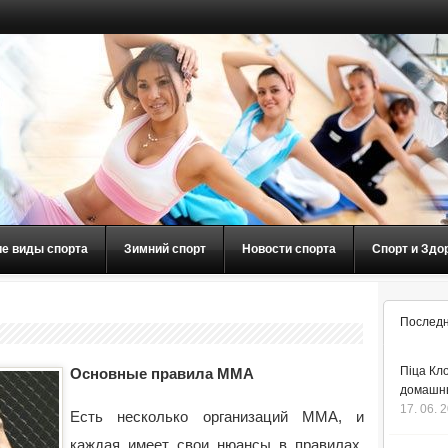
ие виды спорта
Зимний спорт
Новости спорта
Спорт и Здо
Последн
Піца Кло
Основные правила MMA
домашнь
17. 06. 
Есть несколько организаций ММА, и
каждая имеет свои нюансы в правилах.