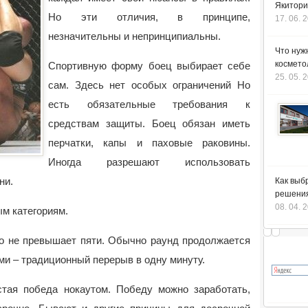
Якитори
Но эти отличия, в принципе,
17. 06. 
незначительны и непринципиальны.
Что нуж
космето
Спортивную форму боец выбирает себе
25. 05. 
сам. Здесь нет особых ограничений Но
есть обязательные требования к
средствам защиты. Боец обязан иметь
перчатки, капы и паховые раковины.
Иногда разрешают использовать
ни.
Как выб
решения
08. 04. 
м категориям.
го не превышает пяти. Обычно раунд продолжается
ми – традиционный перерыв в одну минуту.
тая победа нокаутом. Победу можно заработать,