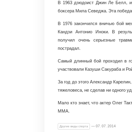
В 1963 дзюдоист Джин Ле Белл, и
боксера Мила Севеджа. Эта победа
В 1976 закончился вничью бой м
Кандзи Антонио Иноки. В резуль
получил очень серьезные травм
пострадал.
Самый длинный бой проходил в го
участвовали Казуши Сакураба и Рой
За год до этого Александр Карелин
тяжеловеса, не сделав ни одного уд
Мало кто знает, что актер Олег Та
ММА.
— 07. 07. 2014
Другие виды спорта