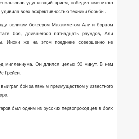
спользовав удушающий прием, победил именитого
 удивила всех эффективностью техники борьбы.
ежду великим боксером Махамметом Али и борцом
тате боя, длившегося пятнадцать раундов, Али
ы. Иноки же на этом поединке совершенно не
д миллениума. Он длился целых 90 минут. В нем
с Грейси.
, выиграл бой за явным преимуществом у известного
ара.
ктаров был одним из русских первопроходцев в боях