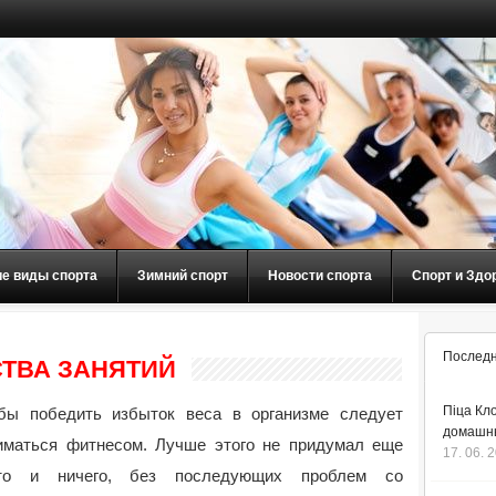
ие виды спорта
Зимний спорт
Новости спорта
Спорт и Здо
Последн
ТВА ЗАНЯТИЙ
Піца Кло
бы победить избыток веса в организме следует
домашнь
иматься фитнесом. Лучше этого не придумал еще
17. 06. 
то и ничего, без последующих проблем со