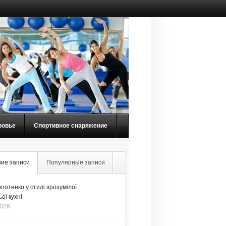
ровье
Спортивное снаряжение
ие записи
Популярные записи
потенко у стилі зрозумілої
ої кухні
2026