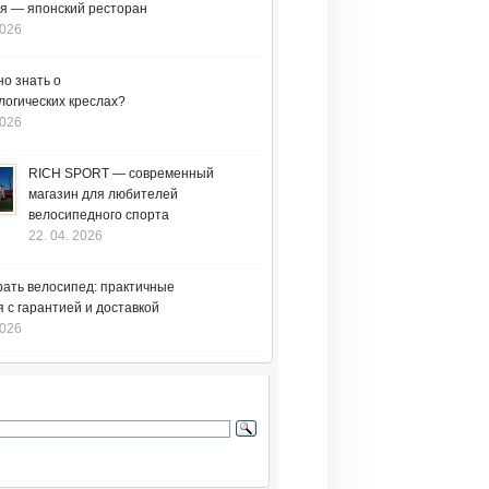
я — японский ресторан
2026
но знать о
логических креслах?
2026
RICH SPORT — современный
магазин для любителей
велосипедного спорта
22. 04. 2026
рать велосипед: практичные
 с гарантией и доставкой
2026