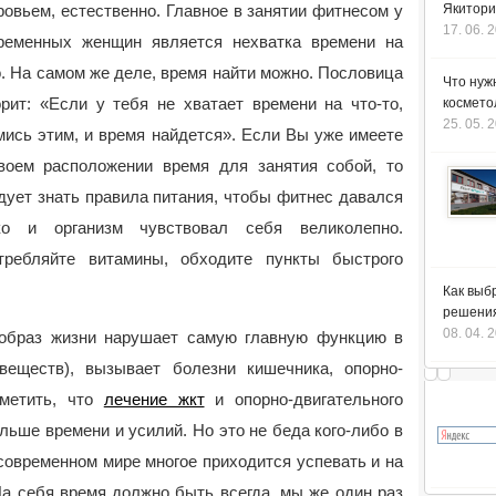
ровьем, естественно. Главное в занятии
фитнесом у
Якитори
17. 06. 
ременных женщин является нехватка времени на
о. На самом же деле, время найти можно. Пословица
Что нуж
орит: «Если у тебя не хватает времени на что-то,
космето
25. 05. 
мись этим, и время найдется». Если Вы уже имеете
воем расположении время для занятия собой, то
дует знать правила питания, чтобы фитнес давался
ко и организм чувствовал себя великолепно.
требляйте витамины, обходите пункты быстрого
Как выб
решения
08. 04. 
 образ жизни нарушает самую главную функцию в
веществ), вызывает болезни кишечника, опорно-
тметить, что
лечение жкт
и опорно-двигательного
льше времени и усилий. Но это не беда кого-либо в
 современном мире многое приходится успевать и на
На себя время должно быть всегда, мы же один раз