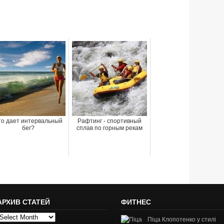
то дает интервальный
Рафтинг - спортивный
бег?
сплав по горным рекам
АРХИВ СТАТЕЙ
ФИТНЕС
рхив
Піца Клопотенко у стилі