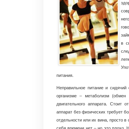
здо
сов
нег
гов
зай
в с
сле
лег
Упо
питания.
Неправильное питание и сидячий
организме – метаболизм (обмен 
двигательного аппарата. Стоит о
аппарат без физических требует бо
отдельности или их вина, просто в
себя времени нет – но это плохо. 