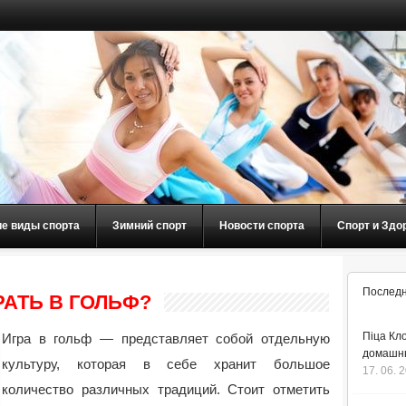
ие виды спорта
Зимний спорт
Новости спорта
Спорт и Здо
Последн
АТЬ В ГОЛЬФ?
Піца Кло
Игра в гольф — представляет собой отдельную
домашнь
культуру, которая в себе хранит большое
17. 06. 
количество различных традиций. Стоит отметить