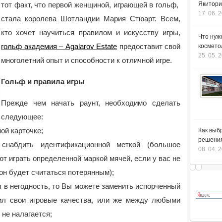
тот факт, что первой женщиной, играющей в гольф,
Якитори
17. 06. 
стала королева Шотландии Мария Стюарт.
Всем,
кто хочет научиться правилом и искусству игры,
Что нуж
гольф академия – Agalarov Estate
предоставит свой
космето
25. 05. 
многолетний опыт и способности к отличной игре.
Гольф и правила игры
Прежде чем начать раунт, необходимо сделать
следующее:
ой карточке;
Как выб
решения
снабдить идентификационной меткой (большое
08. 04. 
т играть определенной маркой мячей, если у вас не
 он будет считаться потерянным);
 в негодность, то Вы можете заменить испорченный
тил свои игровые качества, или же между любыми
 не налагается;