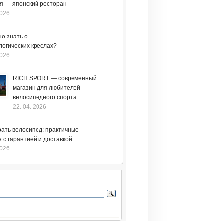
я — японский ресторан
2026
но знать о
логических креслах?
2026
RICH SPORT — современный
магазин для любителей
велосипедного спорта
22. 04. 2026
рать велосипед: практичные
 с гарантией и доставкой
2026