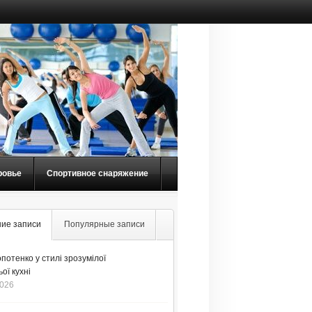
ровье
Спортивное снаряжение
ие записи
Популярные записи
потенко у стилі зрозумілої
ої кухні
2026