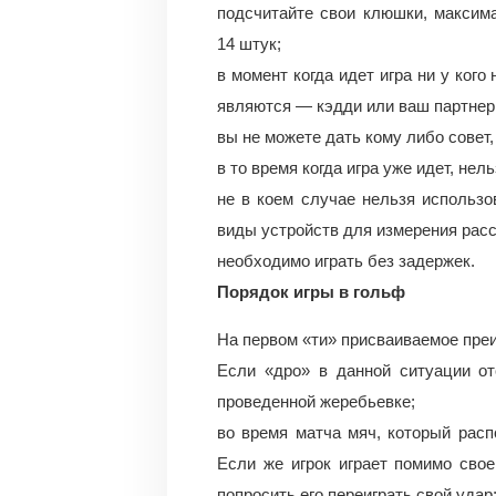
подсчитайте свои клюшки, максим
14 штук;
в момент когда идет игра ни у ког
являются — кэдди или ваш партнер
вы не можете дать кому либо совет,
в то время когда игра уже идет, не
не в коем случае нельзя использ
виды устройств для измерения расс
необходимо играть без задержек.
Порядок игры в гольф
На первом «ти» присваиваемое пре
Если «дро» в данной ситуации от
проведенной жеребьевке;
во время матча мяч, который расп
Если же игрок играет помимо свое
попросить его переиграть свой удар