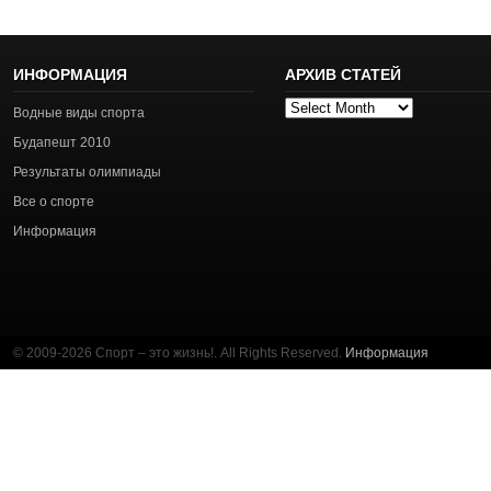
ИНФОРМАЦИЯ
АРХИВ СТАТЕЙ
Архив
Водные виды спорта
статей
Будапешт 2010
Результаты олимпиады
Все о спорте
Информация
© 2009-2026 Спорт – это жизнь!. All Rights Reserved.
Информация