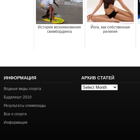
История возникновения
Йога, как собственная
скимбординга
религия
ИНФОРМАЦИЯ
АРХИВ СТАТЕЙ
Архив
Водные виды спорта
статей
Будапешт 2010
Результаты олимпиады
Все о спорте
Информация