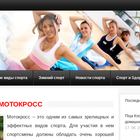
ие виды спорта
Зимний спорт
Новости спорта
Спорт и Здо
Последн
 МОТОКРОСС
Піца Кло
Мотокросс – это одним из самых зрелищных и
домашнь
эффектных видов спорта. Для участия в нем
17. 06. 
спортсмены должны обладать очень хорошей