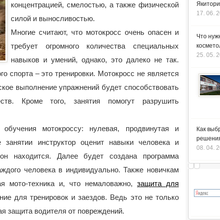
концентрацией, смелостью, а также физической
Якитори
17. 06. 
силой и выносливостью.
Многие считают, что мотокросс очень опасен и
Что нуж
требует огромного количества специальных
космето
25. 05. 
навыков и умений, однако, это далеко не так.
о спорта – это тренировки.
Мотокросс не является
ское выполнение упражнений будет способствовать
ств. Кроме того, занятия помогут разрушить
обучения мотокроссу: нулевая, продвинутая и
Как выб
решения
 занятии инструктор оценит навыки человека и
08. 04. 
 он находится. Далее будет создана программа
аждого человека в индивидуально. Также новичкам
ая мото-техника и, что немаловажно,
защита для
ие для тренировок и заездов. Ведь это не только
ная защита водителя от повреждений.