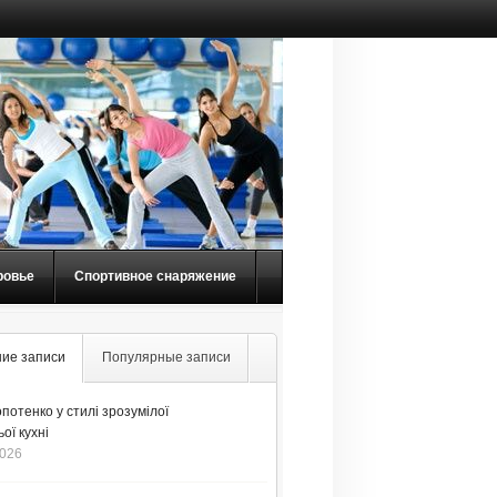
ровье
Спортивное снаряжение
ие записи
Популярные записи
потенко у стилі зрозумілої
ої кухні
2026