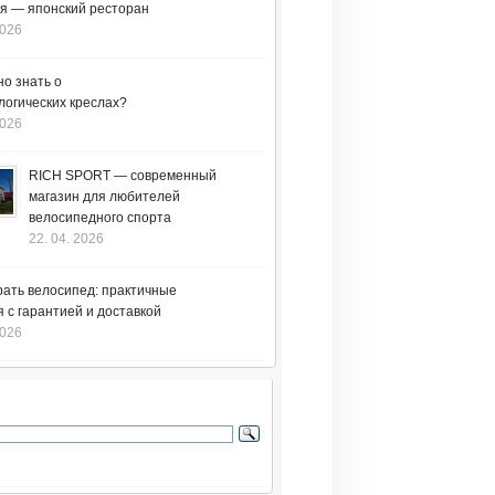
я — японский ресторан
2026
но знать о
логических креслах?
2026
RICH SPORT — современный
магазин для любителей
велосипедного спорта
22. 04. 2026
рать велосипед: практичные
 с гарантией и доставкой
2026