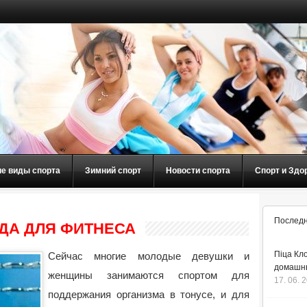
ие виды спорта
Зимний спорт
Новости спорта
Спорт и Здо
Последн
ДА ДЛЯ ФИТНЕСА
Піца Кло
Сейчас многие молодые девушки и
домашнь
женщины занимаются спортом для
17. 06. 
поддержания организма в тонусе, и для