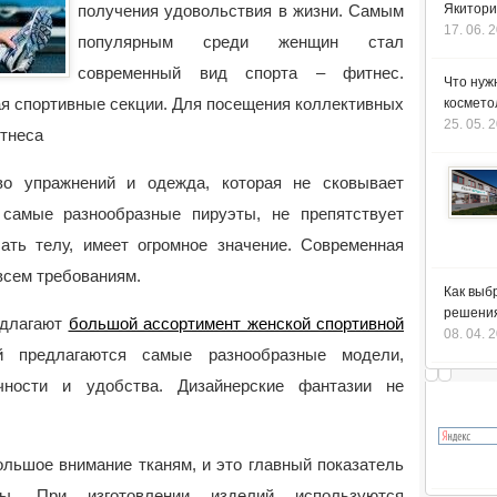
получения удовольствия в жизни. Самым
Якитори
17. 06. 
популярным среди женщин стал
современный вид спорта – фитнес.
Что нуж
ая спортивные секции. Для посещения коллективных
космето
25. 05. 
тнеса
во упражнений и одежда, которая не сковывает
самые разнообразные пируэты, не препятствует
ать телу, имеет огромное значение. Современная
всем требованиям.
Как выб
решения
едлагают
большой ассортимент женской спортивной
08. 04. 
й предлагаются самые разнообразные модели,
чности и удобства. Дизайнерские фантазии не
льшое внимание тканям, и это главный показатель
ды. При изготовлении изделий используются