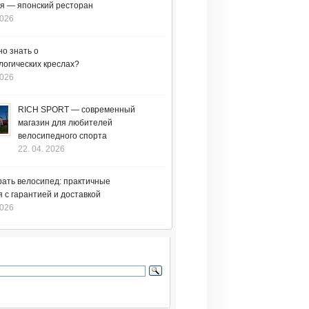
я — японский ресторан
2026
но знать о
логических креслах?
2026
RICH SPORT — современный
магазин для любителей
велосипедного спорта
22. 04. 2026
рать велосипед: практичные
 с гарантией и доставкой
2026