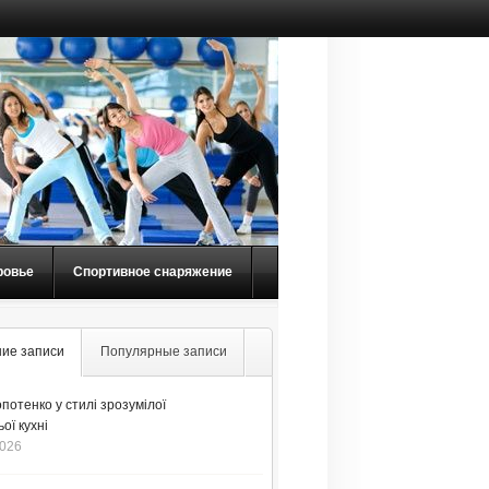
ровье
Спортивное снаряжение
ие записи
Популярные записи
потенко у стилі зрозумілої
ої кухні
2026