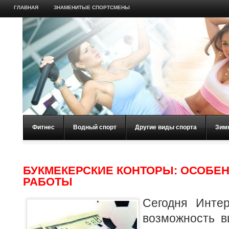
ГЛАВНАЯ
ЗНАМЕНИТЫЕ СПОРТСМЕНЫ
Фитнес
Водный спорт
Другие виды спорта
Зим
БУКМЕКЕРСКИЕ КОНТОРЫ: ОСОБЕН
РАБОТЫ
Сегодня Интер
возможность в