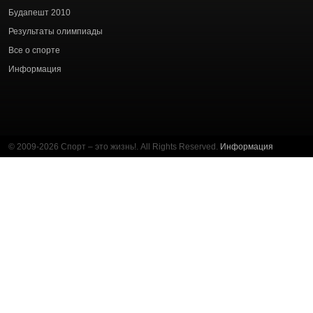
статей
Будапешт 2010
Результаты олимпиады
Все о спорте
Информация
© 2009-2026 Спорт – это жизнь!. All Rights Reserved.
Информация