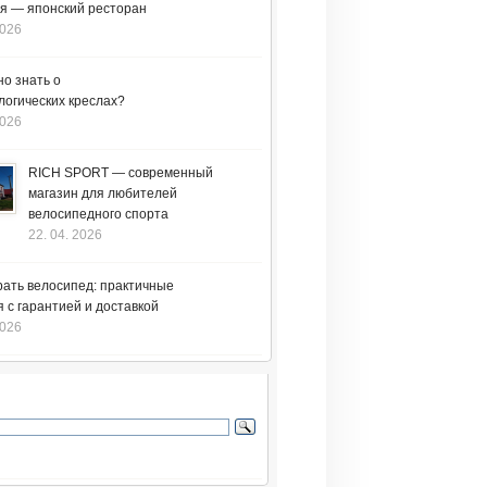
я — японский ресторан
2026
но знать о
логических креслах?
2026
RICH SPORT — современный
магазин для любителей
велосипедного спорта
22. 04. 2026
рать велосипед: практичные
 с гарантией и доставкой
2026