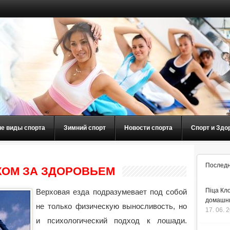
ие виды спорта
Зимний спорт
Новости спорта
Спорт и Здо
Последн
ХОМ ЗА ЗДОРОВЬЕМ
Піца Кло
Верховая езда подразумевает под собой
домашнь
не только физическую выносливость, но
17. 06. 
и психологический подход к лошади.