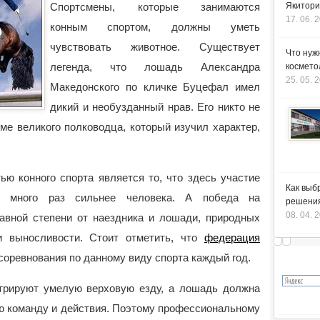
Спортсмены, которые занимаются
Якитори
17. 06. 
конным спортом, должны уметь
чувствовать животное. Существует
Что нуж
легенда, что лошадь Александра
космето
25. 05. 
Македонского по кличке Буцефал имел
дикий и необузданный нрав. Его никто не
ме великого полководца, который изучил характер,
ью конного спорта является то, что здесь участие
Как выб
о много раз сильнее человека. А победа на
решения
08. 04. 
равной степени от наездника и лошади, природных
 и выносливости. Стоит отметить, что
федерация
соревнования по данному виду спорта каждый год.
трируют умелую верховую езду, а лошадь должна
ю команду и действия. Поэтому профессиональному