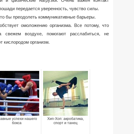
й и физические нагрузки. Очень важен контакт
лошади передается уверенность, чувство силы.
что бы преодолеть коммуникативные барьеры.
собствует омоложению организма. Все потому, что
а свежем воздухе, помогают расслабиться, не
т кислородом организм.
лавные успехи нашего
Хип-Хоп: акробатика,
бокса
спорт и танец