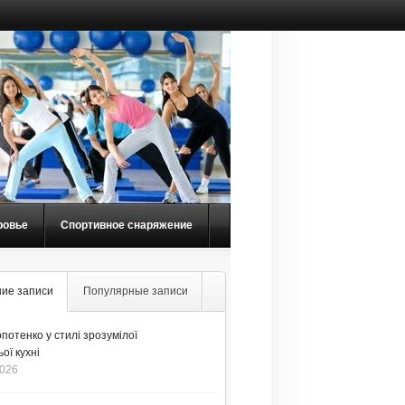
ровье
Спортивное снаряжение
ие записи
Популярные записи
потенко у стилі зрозумілої
ої кухні
2026