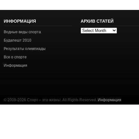
ИНФОРМАЦИЯ
АРХИВ СТАТЕЙ
Архив
Водные виды спорта
статей
Будапешт 2010
Результаты олимпиады
Все о спорте
Информация
© 2009-2026 Спорт – это жизнь!. All Rights Reserved.
Информация