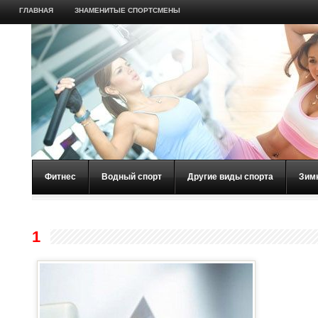
ГЛАВНАЯ
ЗНАМЕНИТЫЕ СПОРТСМЕНЫ
Фитнес
Водный спорт
Другие виды спорта
Зим
1