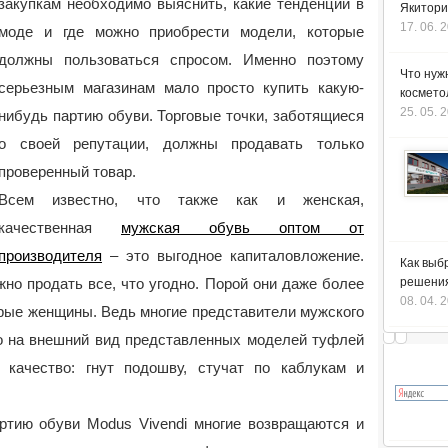
закупкам необходимо выяснить, какие тенденции в
Якитори
17. 06. 
моде и где можно приобрести модели, которые
должны пользоваться спросом. Именно поэтому
Что нуж
серьезным магазинам мало просто купить какую-
космето
25. 05. 
нибудь партию обуви. Торговые точки, заботящиеся
о своей репутации, должны продавать только
проверенный товар.
Всем известно, что также как и женская,
качественная
мужская обувь оптом от
производителя
– это выгодное капиталовложение.
Как выб
но продать все, что угодно. Порой они даже более
решения
08. 04. 
орые женщины. Ведь многие представители мужского
о на внешний вид представленных моделей туфлей
 качество: гнут подошву, стучат по каблукам и
артию обуви Modus Vivendi многие возвращаются и