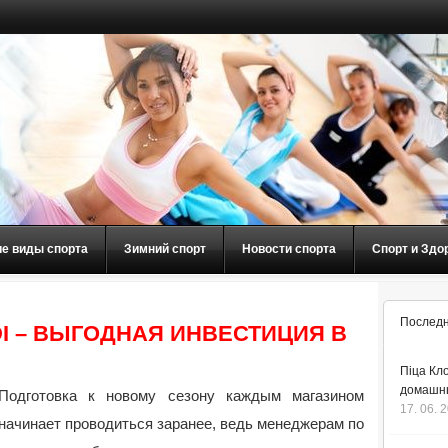
ие виды спорта
Зимний спорт
Новости спорта
Спорт и Здо
Последн
I – ВЫГОДНАЯ ИНВЕСТИЦИЯ В
Піца Кло
домашнь
Подготовка к новому сезону каждым магазином
17. 06. 
начинает проводиться заранее, ведь менеджерам по