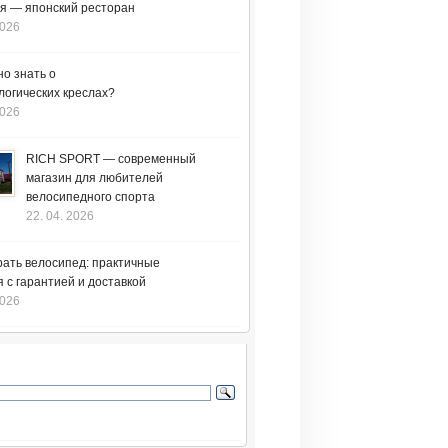
я — японский ресторан
2026
но знать о
логических креслах?
2026
RICH SPORT — современный
магазин для любителей
велосипедного спорта
22. 04. 2026
рать велосипед: практичные
 с гарантией и доставкой
2026