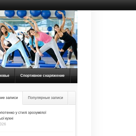
ровье
Спортивное снаряжение
ие записи
Популярные записи
потенко у стилі зрозумілої
ої кухні
2026