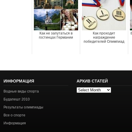
Как не запутаться в
Как проходит
гостинцах Германии
награждение
победителей Олимпиад
ИНФОРМАЦИЯ
АРХИВ СТАТЕЙ
Архив
Водные виды спорта
статей
Будапешт 2010
Результаты олимпиады
Все о спорте
Информация