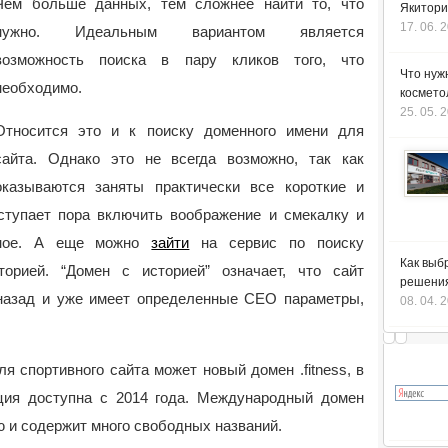
Чем больше данных, тем сложнее найти то, что
Якитори
17. 06. 
нужно. Идеальным вариантом является
возможность поиска в пару кликов того, что
Что нуж
необходимо.
космето
25. 05. 
Относится это и к поиску доменного имени для
сайта. Однако это не всегда возможно, так как
оказываются заняты практически все короткие и
тупает пора включить воображение и смекалку и
льное. А еще можно
зайти
на сервис по поиску
Как выб
орией. “Домен с историей” означает, что сайт
решения
 назад и уже имеет определенные СЕО параметры,
08. 04. 
я спортивного сайта может новый домен .fitness, в
ация доступна с 2014 года. Международный домен
ню и содержит много свободных названий.