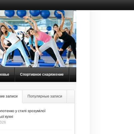
ровье
Спортивное снаряжение
ие записи
Популярные записи
потенко у стилі зрозумілої
ої кухні
2026