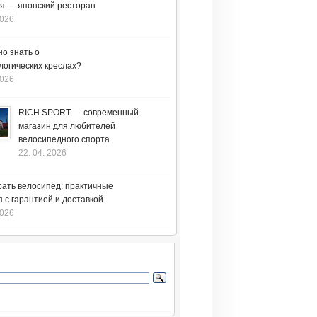
я — японский ресторан
2026
но знать о
логических креслах?
2026
RICH SPORT — современный
магазин для любителей
велосипедного спорта
22. 04. 2026
рать велосипед: практичные
 с гарантией и доставкой
2026