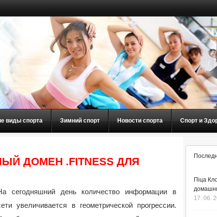
ие виды спорта
Зимний спорт
Новости спорта
Спорт и Здо
Последн
ЫЙ ДОМЕН .FITNESS ДЛЯ
Піца Кло
домашнь
На сегодняшний день количество информации в
17. 06. 
сети увеличивается в геометрической прогрессии.