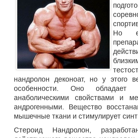
под
соревн
спорти
Но е
препа
действ
близк
тесто
нандролон деконоат, но у этого в
особенности. Оно обладает 
анаболическими свойствами и м
андрогенными. Вещество восстана
мышечные ткани и стимулирует синт
Стероид Нандролон, разработ