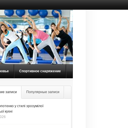
ровье
Спортивное снаряжение
ие записи
Популярные записи
потенко у стилі зрозумілої
ої кухні
2026