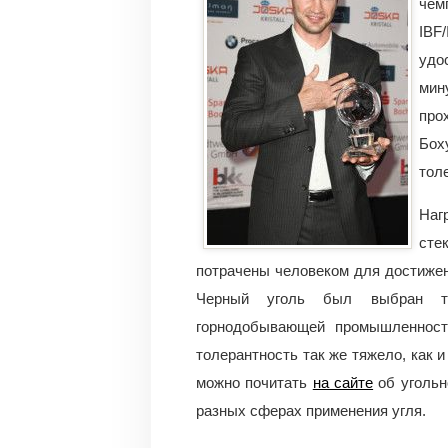
чем
IBF
удо
ми
про
Бо
тол
Наг
сте
потрачены человеком для достижен
Черный уголь был выбран та
горнодобывающей промышленности
толерантность так же тяжело, как 
можно почитать
на сайте
об угольн
разных сферах применения угля.