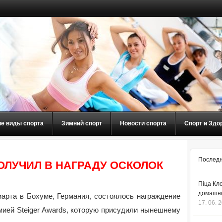
ие виды спорта
Зимний спорт
Новости спорта
Спорт и Здо
Последн
ОЛУЧИЛ В НАГРАДУ ОСКОЛОК
Піца Кло
домашнь
марта в Бохуме, Германия, состоялось награждение
17. 06. 
мией Steiger Awards, которую присудили нынешнему