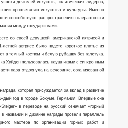
успехи деятелей искусств, политических лидеров,
ствии процветанию искусства и культуры. Именно
ости способствуют распространению толерантности
имания между государствами.
сте со своей девушкой, американской актрисой и
1-летней актрисе было надето короткое платье из
ет в темный костюм и белую рубашку без галстука.
зыка Хайден пользовалась наушниками с синхронным
асти пара отдохнула на вечеринке, организованной
 награда, которая присуждается за вклад в развитие
ждый год в городе Бохуме, Германия. Впервые она
Steiger» в переводе на русский означает «горный
и в названии и дизайне награды провели параллель
рного мастера по организации горных работ и