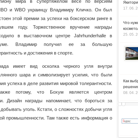
пиону мира в супертяжелом весе по версиям
Якитори
17. 06. 
/IBO и WBO украинцу Владимиру Кличко. Он был
стоен этой премии за успехи на боксерском ринге в
Что нуж
нувшем году.
Торжественное вручение награды
космето
25. 05. 
ходило в выставочном центре Jahrhunderhalle в
хуме. Владимир получил ее за большую
ерантность и достижения в спорте.
рада имеет вид осколка черного угля внутри
клянного шара и символизирует усилия, что были
Как выб
ия успеха в деле развития мировой толерантности.
решения
кже потому, что Бохум является центром
08. 04. 
. Дизайн награды напоминает, что бороться за
и добывать уголь. Кстати, о сложностях добычи угля
ой промышленности. Там также есть информация о