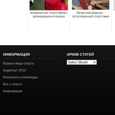
Знаменитые спортсмены,
Вячеслав Иванов –
увлекающиеся казино
титулованный спортсмен
ИНФОРМАЦИЯ
АРХИВ СТАТЕЙ
Архив
Водные виды спорта
статей
Будапешт 2010
Результаты олимпиады
Все о спорте
Информация