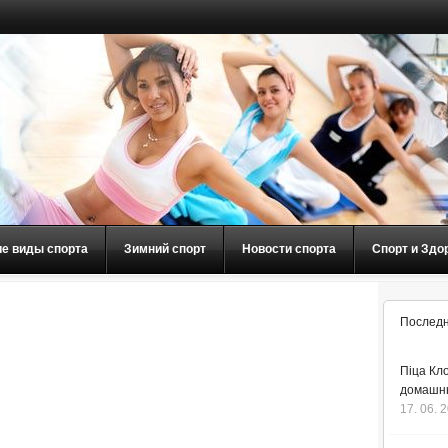
ие виды спорта
Зимний спорт
Новости спорта
Спорт и Здо
Последн
Піца Кло
домашнь
17. 06. 