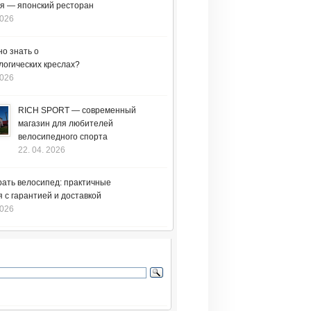
я — японский ресторан
2026
но знать о
логических креслах?
2026
RICH SPORT — современный
магазин для любителей
велосипедного спорта
22. 04. 2026
рать велосипед: практичные
 с гарантией и доставкой
2026