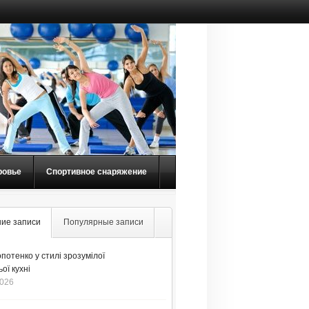
ровье
Спортивное снаряжение
ие записи
Популярные записи
потенко у стилі зрозумілої
ої кухні
2026