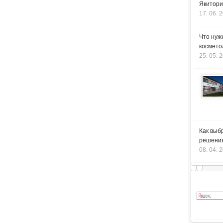
Якитори
17. 06. 
Что нуж
космето
25. 05. 
Как выб
решения
08. 04. 