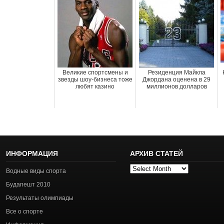
Великие спортсмены и
Резиденция Майкла
звезды шоу-бизнеса тоже
Джордана оценена в 29
любят казино
миллионов долларов
ИНФОРМАЦИЯ
АРХИВ СТАТЕЙ
Архив
Водные виды спорта
статей
Будапешт 2010
Результаты олимпиады
Все о спорте