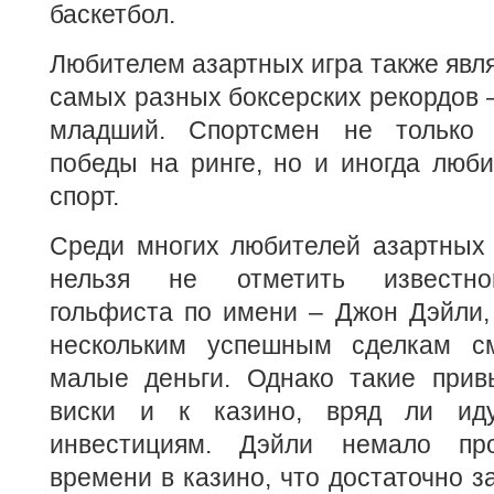
баскетбол.
Любителем азартных игра также явля
самых разных боксерских рекордов 
младший. Спортсмен не только 
победы на ринге, но и иногда люби
спорт.
Среди многих любителей азартных 
нельзя не отметить известног
гольфиста по имени – Джон Дэйли,
нескольким успешным сделкам см
малые деньги. Однако такие прив
виски и к казино, вряд ли ид
инвестициям. Дэйли немало про
времени в казино, что достаточно з