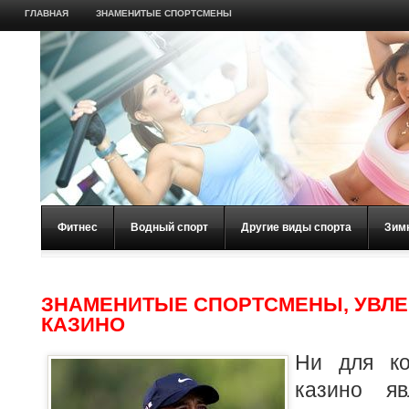
ГЛАВНАЯ
ЗНАМЕНИТЫЕ СПОРТСМЕНЫ
Фитнес
Водный спорт
Другие виды спорта
Зим
ЗНАМЕНИТЫЕ СПОРТСМЕНЫ, УВЛ
КАЗИНО
Ни для ко
казино я