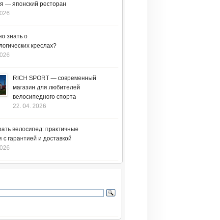
я — японский ресторан
2026
но знать о
логических креслах?
2026
RICH SPORT — современный
магазин для любителей
велосипедного спорта
22. 04. 2026
рать велосипед: практичные
 с гарантией и доставкой
2026