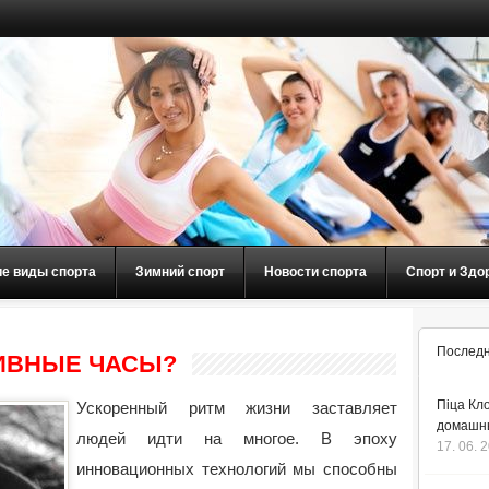
ие виды спорта
Зимний спорт
Новости спорта
Спорт и Здо
Последн
ИВНЫЕ ЧАСЫ?
Піца Кло
Ускоренный ритм жизни заставляет
домашнь
людей идти на многое. В эпоху
17. 06. 
инновационных технологий мы способны