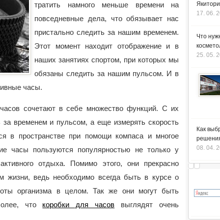
тратить намного меньше времени на
Якитори
17. 06. 
повседневные дела, что обязывает нас
пристально следить за нашим временем.
Что нуж
Этот момент находит отображение и в
космето
25. 05. 
наших занятиях спортом, при которых мы
обязаны следить за нашим пульсом.
И в
тивные часы.
часов сочетают в себе множество функций. С их
 за временем и пульсом, а еще измерять скорость
Как выб
ься в пространстве при помощи компаса и многое
решения
08. 04. 
кие часы пользуются популярностью не только у
активного отдыха. Помимо этого, они прекрасно
 жизни, ведь необходимо всегда быть в курсе о
боты организма в целом. Так же они могут быть
более, что
коробки для часов
выглядят очень