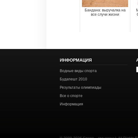
Бандана: выручалка на
все случи жизни
ИНФОРМАЦИЯ
А
Водные виды спорта
с
Будапешт 2010
Результаты олимпиады
Все о спорте
Информация