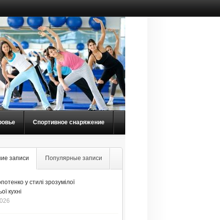
ровье
Спортивное снаряжение
ие записи
Популярные записи
потенко у стилі зрозумілої
ої кухні
2026