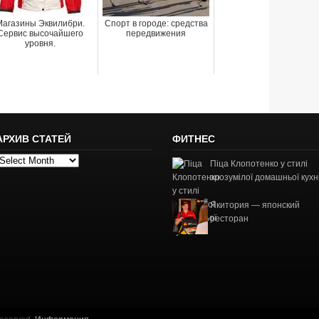
Магазины Эквилибри.
Спорт в городе: средства
Сервис высочайшего
передвижения
уровня.
АРХИВ СТАТЕЙ
ФИТНЕС
рхив
Піца Клопотенко у стилі
татей
зрозумілої домашньої кухн
Якитория — японский
ресторан