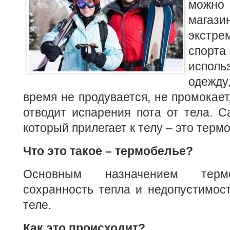
можн
магаз
экстр
спорт
исполь
одежд
время не продувается, не промокает
отводит испарения пота от тела. 
который прилегает к телу – это терм
Что это такое – термобелье?
Основным назначением термо
сохранность тепла и недопустимост
теле.
Как это происходит?