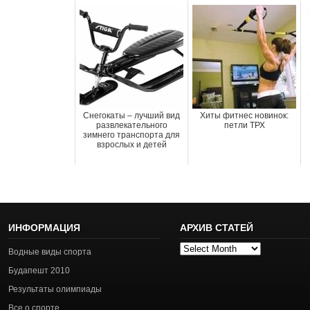
Снегокаты – лучший вид
Хиты фитнес новинок:
развлекательного
петли ТРХ
зимнего транспорта для
взрослых и детей
ИНФОРМАЦИЯ
АРХИВ СТАТЕЙ
Архив
Водные виды спорта
статей
Будапешт 2010
Результаты олимпиады
Все о спорте