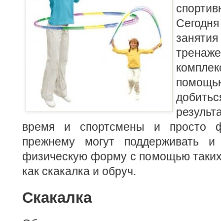
спорти
Сегодн
заняти
трена
компле
помощь
добит
резуль
время и спортсмены и просто фи
прежнему могут поддерживать и
физическую форму с помощью таких
как скакалка и обруч.
Скакалка