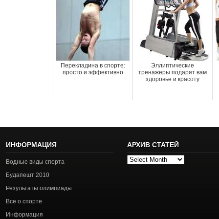
Перекладина в спорте:
Эллиптические
просто и эффективно
тренажеры подарят вам
здоровье и красоту
ИНФОРМАЦИЯ
АРХИВ СТАТЕЙ
Архив
Водные виды спорта
статей
Будапешт 2010
Результаты олимпиады
Все о спорте
Информация