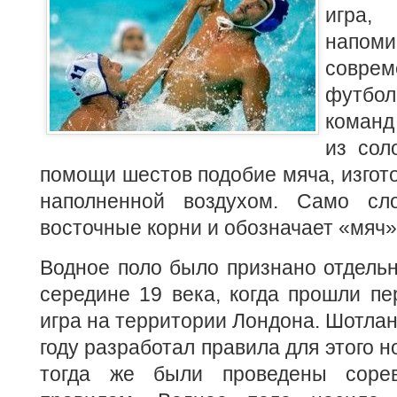
игр
напом
совр
футбол
коман
из сол
помощи шестов подобие мяча, изгото
наполненной воздухом. Само сл
восточные корни и обозначает «мяч»
Водное поло было признано отдель
середине 19 века, когда прошли пе
игра на территории Лондона. Шотлан
году разработал правила для этого н
тогда же были проведены соре