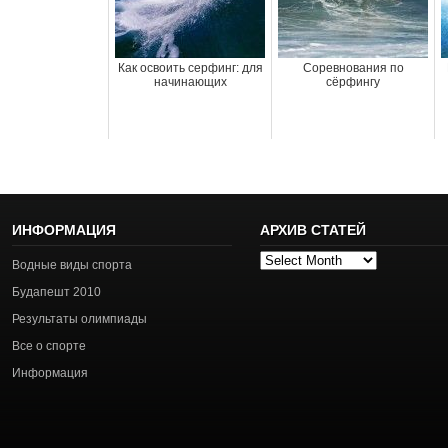
Как освоить серфинг: для
Соревнования по
начинающих
сёрфингу
ИНФОРМАЦИЯ
АРХИВ СТАТЕЙ
Архив
Водные виды спорта
статей
Будапешт 2010
Результаты олимпиады
Все о спорте
Информация