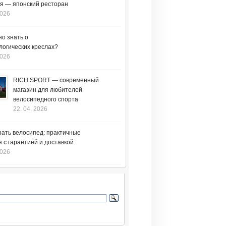
я — японский ресторан
2026
но знать о
логических креслах?
2026
RICH SPORT — современный
магазин для любителей
велосипедного спорта
22. 04. 2026
рать велосипед: практичные
 с гарантией и доставкой
2026