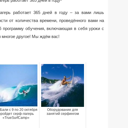
герь работает 365 дней в году-
агерь работает 365 дней в году – за вами лишь
сти от количества времени, проведённого вами на
б программу обучения, включающая в себя уроки с
и многое другое! Мы ждём вас!
Бали с 9 по 20 октября
Оборудование для
пройдет серф-лагерь
занятий серфингом
«TrueSurfCamp»