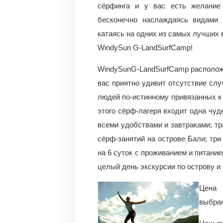
сёрфинга и у вас есть желание 
бесконечно наслаждаясь видами 
катаясь на одних из самых лучших 
WindySun G-LandSurfCamp!
WindySunG-LandSurfCamp расположе
вас приятно удивит отсутствие слу
людей по-истинному привязанных к 
этого сёрф-лагеря входит одна чуд
всеми удобствами и завтраками; тр
сёрф-занятий на острове Бали; три
на 6 суток с проживанием и питание
целый день экскурсии по острову и
Цена 
выбран