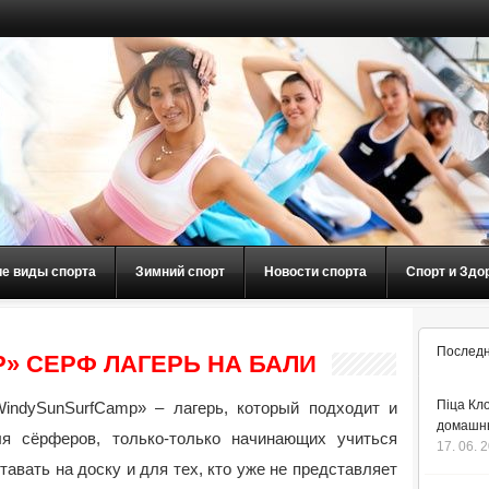
ие виды спорта
Зимний спорт
Новости спорта
Спорт и Здо
Последн
» СЕРФ ЛАГЕРЬ НА БАЛИ
Піца Кло
WindySunSurfCamp» – лагерь, который подходит и
домашнь
ля сёрферов, только-только начинающих учиться
17. 06. 
тавать на доску и для тех, кто уже не представляет