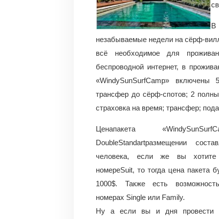
св
В
незабываемые недели на сёрф-вилле
всё необходимое для проживан
беспроводной интернет, в прожива
«WindySunSurfCamp» включены 5
трансфер до сёрф-спотов; 2 полны
страховка на время; трансфер; пода
Ценапакета «WindySunSu
DoubleStandartразмещении сост
человека, если же вы хотите
номереSuit, то тогда цена пакета 
1000$. Также есть возможност
номерах Single или Family.
Ну а если вы и дня провести 