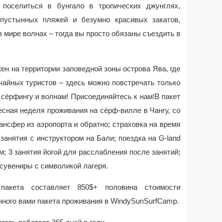
поселиться в бунгало в тропических джунглях,
пустынных пляжей и безумно красивых закатов,
в мире волнах – тогда вы просто обязаны съездить в
н на территории заповедной зоны острова Ява, где
чайных туристов – здесь можно повстречать только
сёрфингу и волнам! Присоединяйтесь к нам!В пакет
есная неделя проживания на сёрф-вилле в Чангу, со
ансфер из аэропорта и обратно; страховка на время
 занятия с инструктором на Бали; поездка на G-land
м; 3 занятия йогой для расслабления после занятий;
 сувениры с символикой лагеря.
пакета составляет 850$+ половина стоимости
ного вами пакета проживания в WindySunSurfCamp.