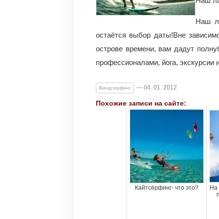
Наш ла
Наш л
остаётся выбор даты!Вне зависимо
острове времени, вам дадут полну
профессионалами, йога, экскурсии 
— 04. 01. 2012
Виндсерфинг
Похожие записи на сайте:
Кайтсёрфинг- что это?
На 