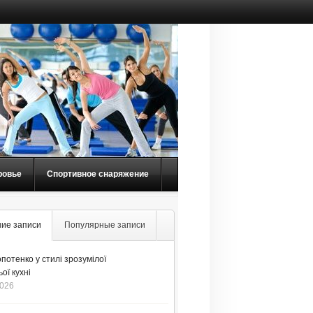
ровье
Спортивное снаряжение
ие записи
Популярные записи
потенко у стилі зрозумілої
ої кухні
2026