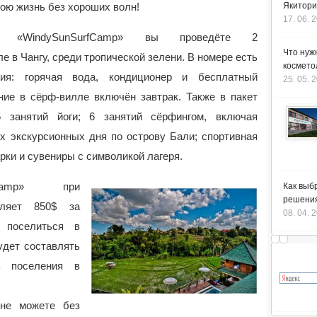
ою жизнь без хороших волн!
Якитори
17. 06. 
 «WindySunSurfCamp» вы проведёте 2
Что нуж
 в Чангу, среди тропической зелени. В номере есть
космето
ия: горячая вода, кондиционер и бесплатный
25. 05. 
ние в сёрф-вилле включён завтрак. Также в пакет
 занятий йоги; 6 занятий сёрфингом, включая
х экскурсионных дня по острову Бали; спортивная
рки и сувениры с символикой лагеря.
rfCamp» при
Как выб
решения
авляет 850$ за
08. 04. 
 поселиться в
будет составлять
ь поселения в
не можете без