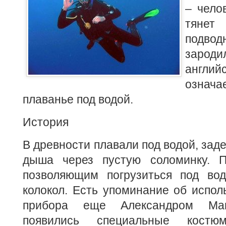
– чело
тяне
подв
зароди
англ
озна
плаванье под водой.
История
В древности плавали под водой, зад
дыша через пустую соломинку. П
позволяющим погрузиться под во
колокол. Есть упоминание об испол
прибора еще Александром Мак
появились специальные костю