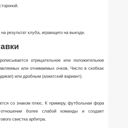
стороной.
на результат клуба, играющего на выезде.
тавки
рописывается отрицательное или положительное
авляемых или отнимаемых очков. Число в скобках
дикап) или дробным (азиатский вариант).
ется со знаком плюс. К примеру, футбольная фора
 отношении более слабой команды и создает
ового свистка арбитра.