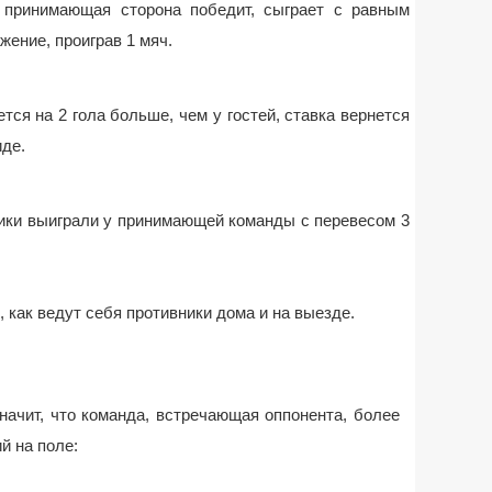
 принимающая сторона победит, сыграет с равным
жение, проиграв 1 мяч.
тся на 2 гола больше, чем у гостей, ставка вернется
иде.
ники выиграли у принимающей команды с перевесом 3
 как ведут себя противники дома и на выезде.
значит, что команда, встречающая оппонента, более
й на поле: