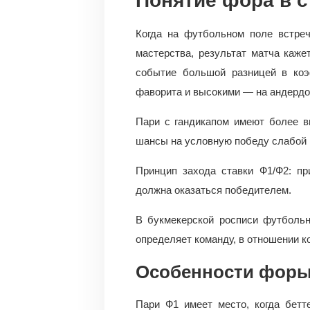
Понятие фора в с
Когда на футбольном поле встреч
мастерства, результат матча каж
событие большой разницей в коэ
фаворита и высокими — на андердо
Пари с гандикапом имеют более в
шансы на условную победу слабой
Принцип захода ставки Ф1/Ф2: п
должна оказаться победителем.
В букмекерской росписи футбольн
определяет команду, в отношении к
Особенности фор
Пари Ф1 имеет место, когда бетт