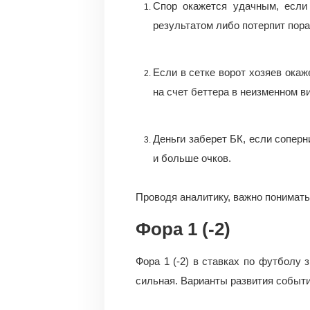
Спор окажется удачным, если
результатом либо потерпит пора
Если в сетке ворот хозяев окаже
на счет беттера в неизменном в
Деньги заберет БК, если сопер
и больше очков.
Проводя аналитику, важно понимать,
Фора 1 (-2)
Фора 1 (-2) в ставках по футболу 
сильная. Варианты развития событи