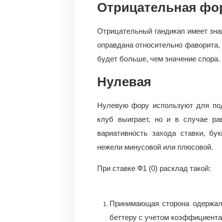
Отрицательная фо
Отрицательный гандикап имеет знак
оправдана относительно фаворита, 
будет больше, чем значение спора.
Нулевая
Нулевую фору используют для подс
клуб выиграет, но и в случае ра
вариативность захода ставки, бу
нежели минусовой или плюсовой.
При ставке Ф1 (0) расклад такой:
Принимающая сторона одержал
беттеру с учетом коэффициента