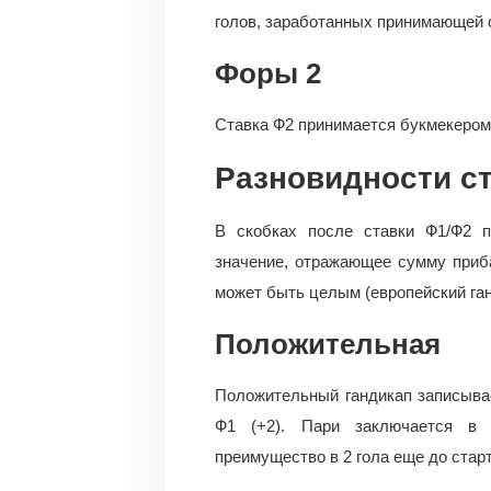
голов, заработанных принимающей 
Форы 2
Ставка Ф2 принимается букмекером 
Разновидности с
В скобках после ставки Ф1/Ф2 п
значение, отражающее сумму приб
может быть целым (европейский ган
Положительная
Положительный гандикап записыва
Ф1 (+2). Пари заключается в
преимущество в 2 гола еще до старт