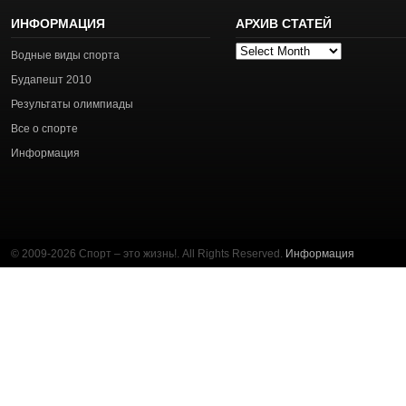
ИНФОРМАЦИЯ
АРХИВ СТАТЕЙ
Архив
Водные виды спорта
статей
Будапешт 2010
Результаты олимпиады
Все о спорте
Информация
© 2009-2026 Спорт – это жизнь!. All Rights Reserved.
Информация