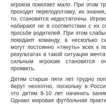
игроков помогает мало. При этом т
проходят переподготовку, их знания
то, становятся недостаточны. Игрок
набирают не в соответствии с их с
просьбе родителей. При этом слабые
покидают команду, а несколько с
могут постоянно «тянуть» всех к 
результатах в такой ситуации мечта
сильным игрокам становится о
проявить.
Детям старше пяти лет трудно поп
берут неохотно, поскольку в Росси
что детям 8-10 лет начинать зани
Однако мировая футбольная практи