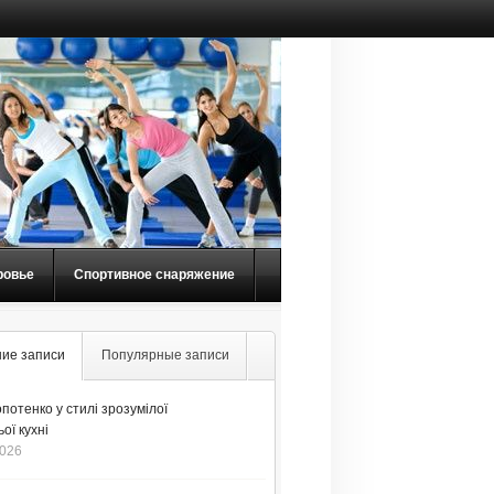
ровье
Спортивное снаряжение
ие записи
Популярные записи
потенко у стилі зрозумілої
ої кухні
2026