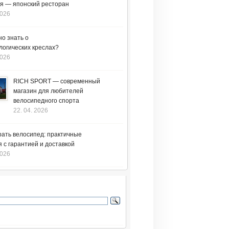
я — японский ресторан
2026
но знать о
логических креслах?
2026
RICH SPORT — современный
магазин для любителей
велосипедного спорта
22. 04. 2026
рать велосипед: практичные
 с гарантией и доставкой
2026