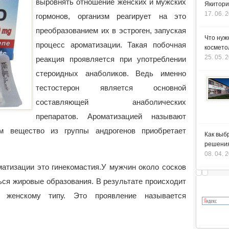
выровнять отношение женских и мужских
Якитори
17. 06. 
гормонов, организм реагирует на это
преобразованием их в эстроген, запуская
Что нуж
процесс ароматизации.
Такая побочная
космето
25. 05. 
реакция проявляется при употреблении
стероидных анаболиков. Ведь именно
тестостерон является основной
составляющей анаболических
препаратов. Ароматизацией называют
ом вещество из группы андрогенов приобретает
Как выб
решения
08. 04. 
атизации это гинекомастия.У мужчин около сосков
ься жировые образования. В результате происходит
 женскому типу. Это проявление называется