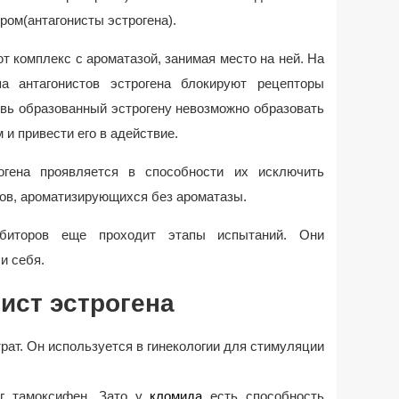
ром(антагонисты эстрогена).
 комплекс с ароматазой, занимая место на ней. На
па антагонистов эстрогена блокируют рецепторы
овь образованный эстрогену невозможно образовать
и привести его в адействие.
огена проявляется в способности их исключить
ов, ароматизирующихся без ароматазы.
ибиторов еще проходит этапы испытаний. Они
и себя.
ист эстрогена
ат. Он используется в гинекологии для стимуляции
ог тамоксифен. Зато у
кломида
есть способность