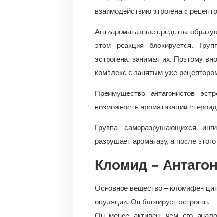
взаимодействию этрогена с рецепто
Антиароматазные средства образуют
этом реакция блокируется. Груп
эстрогена, занимая их. Поэтому вн
комплекс с занятым уже рецептором 
Преимущество антагонистов эстр
возможность ароматизации стероид
Группа саморазрушающихся инг
разрушает ароматазу, а после этого 
Кломид – Антагон
Основное вещество – кломифен цитр
овуляции. Он блокирует эстроген.
Он менее активен, чем его анал