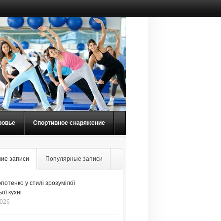
ровье
Спортивное снаряжение
ие записи
Популярные записи
потенко у стилі зрозумілої
ої кухні
2026