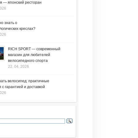
я — японский ресторан
2026
но знать о
логических креслах?
2026
RICH SPORT — современный
магазин для любителей
велосипедного спорта
22. 04. 2026
рать велосипед: практичные
 с гарантией и доставкой
2026