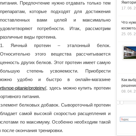
питания. Предпочтение нужно отдавать только тем
Якитори
17. 06. 
препаратам, которые подходят для достижения
поставленных вами целей и максимально
Что нуж
удовлетворяют потребности. Итак, рассмотрим
космето
25. 05. 
различные виды протеина.
1. Яичный протеин – эталонный белок.
Относительно этого вещества рассчитывается
ценность других белков.
Этот протеин имеет самую
большую степень усвояемости. Приобрести
ожно удобно и быстро в онлайн-магазине
Как выб
решения
rtivnoe-pitanie/proteiny/
, здесь можно купить протеин
08. 04. 
портивного питания.
 элемент белковых добавок. Сывороточный протеин
бладает самой высокой скоростью расщепления и
слотами по максимуму. Особенно необходим такой
 после окончания тренировки.