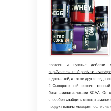
протеин и нужные добавки м
http://vsesrazu.su/sportivnie-tovari/spo
с доставкой, а также другие виды с
2. Сывороточный протеин – ценный
богат аминокислотами BCAA. Он о
способен снабдить мышцы аминоки
продукт вашим мышцам после сна и