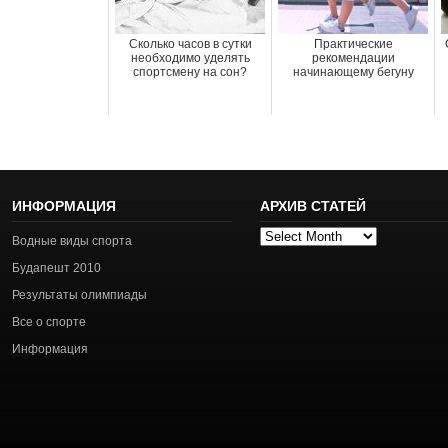
Сколько часов в сутки
Практические
необходимо уделять
рекомендации
спортсмену на сон?
начинающему бегуну
ИНФОРМАЦИЯ
АРХИВ СТАТЕЙ
Архив
Водные виды спорта
статей
Будапешт 2010
Результаты олимпиады
Все о спорте
Информация