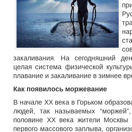
пр
Р
тр
на
ст
со
закаливания. На сегодняшний де
целая система физической культур
плавание и закаливание в зимнее вр
Как появилось моржевание
В начале ХХ века в Горьком образов
людей, так называемых “моржей”
половине ХХ века жители Москвы 
первого массового заплыва, организ