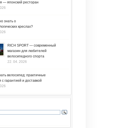
я — японский ресторан
2026
но знать о
логических креслах?
2026
RICH SPORT — современный
магазин для любителей
велосипедного спорта
22. 04. 2026
рать велосипед: практичные
 с гарантией и доставкой
2026