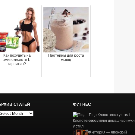
Как похудеть на
Протеины для роста
аминокислоте L-
мышц
карнитин?
АРХИВ СТАТЕЙ
ФИТНЕС
рхив
Піца Клопотенко у стилі
татей
зрозумілої домашньої кухн
Якитория — японский