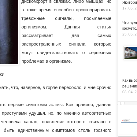
дискомфорт в связках, либо мышцах, но
Якитори
17. 06. 
в тоже время способен проигнорировать
тревожные сигналы, посылаемые
Что нуж
организмом. Данная статья
космето
25. 05. 
рассматривает два самых
распространенных сигнала, которые
могут свидетельствовать о серьезных
проблемах в организме.
ки
Как выб
решения
ть, что, наверное, в горле пересохло, и мне срочно
08. 04. 
ыть первые симптомы астмы. Как правило, данная
с приступами удушья, но, по мнению авторитетных
человека кашля, появление которого связано с
т быть единственным симптомов столь грозного