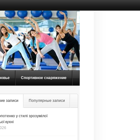
ровье
Спортивное снаряжение
ие записи
Популярные записи
потенко у стилі зрозумілої
ої кухні
2026