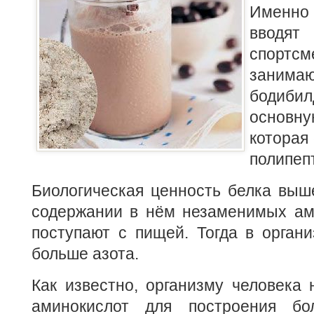
Именно 
ввод
спортс
занимаю
бодиб
основну
которая 
полипеп
Биологическая ценность белка выш
содержании в нём незаменимых ами
поступают с пищей. Тогда в орган
больше азота.
Как известно, организму человека
аминокислот для построения бол