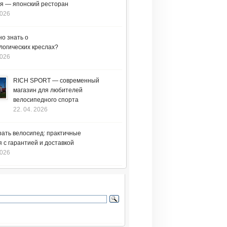
я — японский ресторан
2026
но знать о
логических креслах?
2026
RICH SPORT — современный
магазин для любителей
велосипедного спорта
22. 04. 2026
рать велосипед: практичные
 с гарантией и доставкой
2026