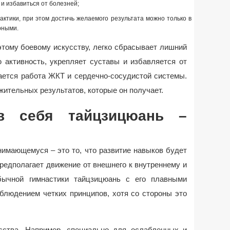
 и избавиться от болезней;
актики, при этом достичь желаемого результата можно только в
рными.
этому боевому искусству, легко сбрасывает лишний
 активность, укрепляет суставы и избавляется от
ается работа ЖКТ и сердечно-сосудистой системы.
жительных результатов, которые он получает.
в себя тайцзицюань –
нимающемуся – это то, что развитие навыков будет
редполагает движение от внешнего к внутреннему и
бычной гимнастики тайцзицюань с его плавными
блюдением четких принципов, хотя со стороны это
сства. Например, специально для ослабленных и