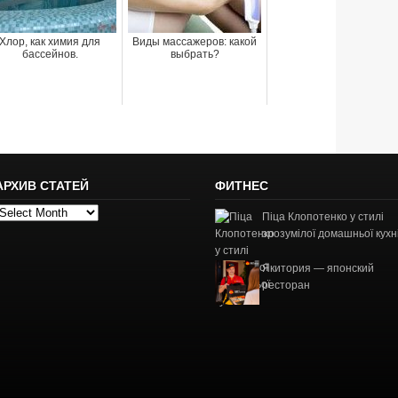
Хлор, как химия для
Виды массажеров: какой
бассейнов.
выбрать?
АРХИВ СТАТЕЙ
ФИТНЕС
рхив
Піца Клопотенко у стилі
татей
зрозумілої домашньої кухн
Якитория — японский
ресторан