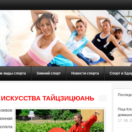
ие виды спорта
Зимний спорт
Новости спорта
Спорт и Здо
Последн
 ИСКУССТВА ТАЙЦЗИЦЮАНЬ
Піца Кло
оевое
домашнь
онная
17. 06. 
воляла