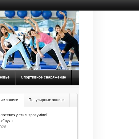
ровье
Спортивное снаряжение
ие записи
Популярные записи
потенко у стилі зрозумілої
ої кухні
2026