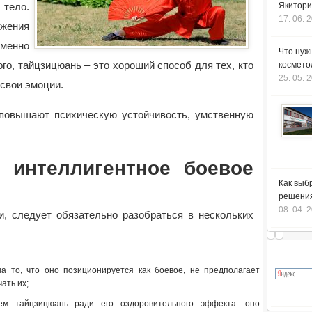
ело.
Якитори
17. 06. 
жения
еменно
Что нуж
ого, тайцзицюань – это хороший способ для тех, кто
космето
25. 05. 
свои эмоции.
повышают психическую устойчивость, умственную
 интеллигентное боевое
Как выб
решения
08. 04. 
и, следует обязательно разобраться в нескольких
на то, что оно позиционируется как боевое, не предполагает
ать их;
ем тайцзицюань ради его оздоровительного эффекта: оно