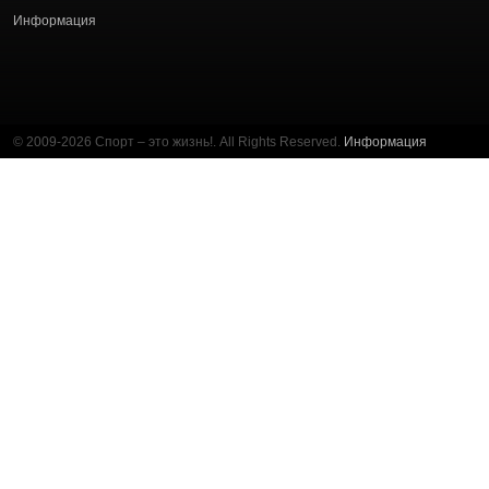
Информация
© 2009-2026 Спорт – это жизнь!. All Rights Reserved.
Информация