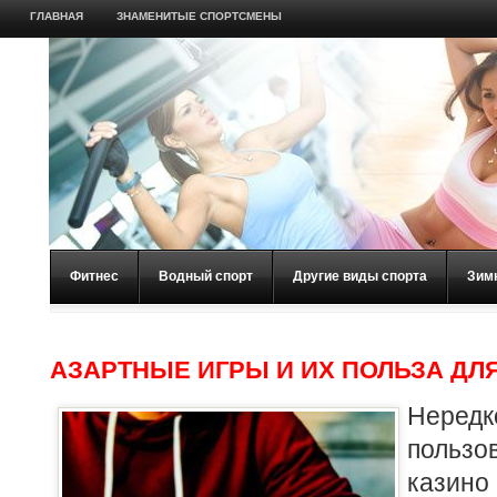
ГЛАВНАЯ
ЗНАМЕНИТЫЕ СПОРТСМЕНЫ
Фитнес
Водный спорт
Другие виды спорта
Зим
АЗАРТНЫЕ ИГРЫ И ИХ ПОЛЬЗА ДЛ
Нер
польз
казино