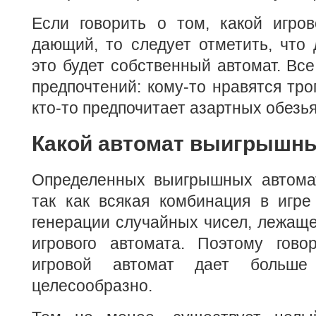
Если говорить о том, какой игро
дающий, то следует отметить, что 
это будет собственный автомат. Все
предпочтений: кому-то нравятся тро
кто-то предпочитает азартных обезья
Какой автомат выигрышн
Определенных выигрышных автомат
так как всякая комбинация в игре
генерации случайных чисел, лежаще
игрового автомата. Поэтому гово
игровой автомат дает больш
целесообразно.