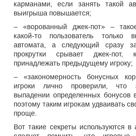
карманами, если занять такой ав
выигрыша повышается;
– «ворованный джек-пот» – такое
какой-то пользователь только 
автомата, а следующий сразу з
прокрутки срывает джек-пот,
принадлежать предыдущему игроку;
– «закономерность бонусных кор
игроки лично проверили, что 
выпадении определенных бонусов в
поэтому таким игрокам удваивать св
проще.
Вот такие секреты используются в 