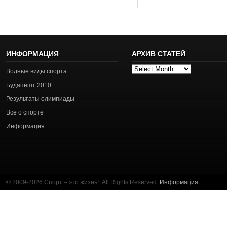
ИНФОРМАЦИЯ
АРХИВ СТАТЕЙ
Архив
Водные виды спорта
статей
Будапешт 2010
Результаты олимпиады
Все о спорте
Информация
© 2009-2026 Спорт – это жизнь!. All Rights Reserved.
Информация