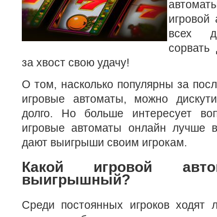
автомат
игровой 
всех д
сорвать 
за хвост свою удачу!
О том, насколько популярны за посл
игровые автоматы, можно дискути
долго. Но больше интересует во
игровые автоматы онлайн лучше в
дают выигрыши своим игрокам.
Какой игровой авт
выигрышный?
Среди постоянных игроков ходят л