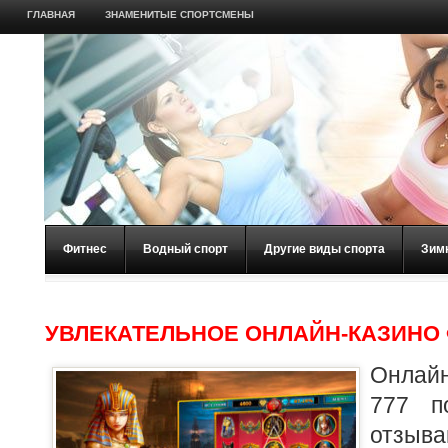
ГЛАВНАЯ
ЗНАМЕНИТЫЕ СПОРТСМЕНЫ
Фитнес
Водный спорт
Другие виды спорта
Зим
УВЛЕКАТЕЛЬНОЕ ОНЛАЙН-КАЗИНО 
Онлай
777 п
отзыва