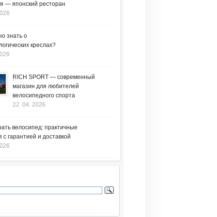
я — японский ресторан
2026
но знать о
логических креслах?
2026
RICH SPORT — современный
магазин для любителей
велосипедного спорта
22. 04. 2026
рать велосипед: практичные
 с гарантией и доставкой
2026