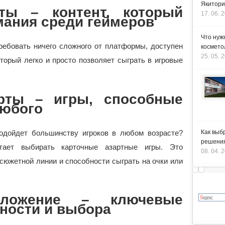
Якитори
ты – контент, который
17. 06. 
мания среди геймеров
Что нуж
требовать ничего сложного от платформы, доступен
космето
25. 05. 
торый легко и просто позволяет сыграть в игровые
рты – игры, способные
любого
подойдет большинству игроков в любом возрасте?
Как выб
решения
тает выбирать карточные азартные игры. Это
08. 04. 
сюжетной линии и способности сыграть на очки или
иложение – ключевые
ности и выбора